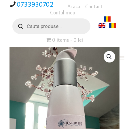
0733930702
Acasa
Contact
Contul meu
Products
search
0 items
0 lei