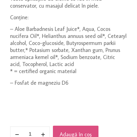
conservator, cu masajul delicat în piele.
Conține:
– Aloe Barbadnesis Leaf Juice*, Aqua, Cocos
nucifera Oil*, Helianthus annuus seed oil*, Cetearyl
alcohol, Coco-glucoside, Butyrospermum parkii
butter,* Potasium sorbate, Xanthan gum, Prunus
armeniaca kernel oil*, Sodium benzoate, Citric
acid, Tocopherol, Lactic acid
* = certified organic material
– Fosfat de magneziu D6
Cantitate
Adaugă în coș
Loțiunea