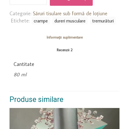
nr.
7
Categorie:
Săruri tisulare sub formă de loțiune
Fosfat
Etichete:
crampe
dureri musculare
tremurături
de
magneziu
Informații suplimentare
-
crampe
Recenzii
2
si
dureri
Cantitate
musculare,
tremuraturi
80 ml
Produse similare