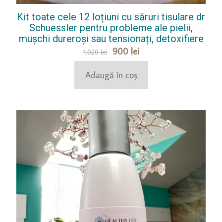
Kit toate cele 12 loțiuni cu săruri tisulare dr
Schuessler pentru probleme ale pielii,
mușchi dureroși sau tensionați, detoxifiere
Prețul
Prețul
900
lei
1.020
lei
inițial
curent
a
este:
Adaugă în coș
fost:
900 lei.
1.020 lei.