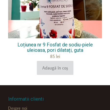
Loțiunea nr 9 Fosfat de sodiu-piele
uleioasa, pori dilatați, guta
85
lei
Adaugă în coș
Informatii clienti
Despre noi