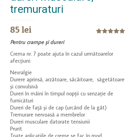
tremuraturi
85
lei
Evaluat la
2
Pentru crampe și dureri
5.00
din 5
pe baza a
Crema nr. 7 poate ajuta în cazul următoarelor
evaluări de
afecțiuni:
la clienți
Nevralgie
Durere aprinsă, arzătoare, sâcâitoare, săgetătoare
și convulsivă
Dureri în mâini în timpul nopții cu senzație de
furnicături
Dureri de față și de cap (urcând de la gât)
Tremurare nervoasă a membrelor
Dureri musculare datorate tensiunii
Prurit
Toate aplicațiile de creme se fac în mod