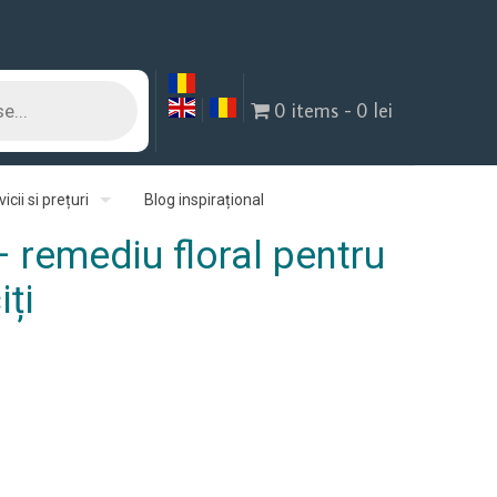
0 items
0 lei
icii si prețuri
Blog inspirațional
 remediu floral pentru
iți