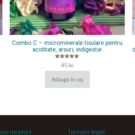
Combo C – microminerale tisulare pentru
aciditate, arsuri, indigestie
d
Evaluat la
85
lei
5.00
din 5
Adaugă în coș
noi recenzii
Termeni legali