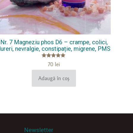
Nr. 7 Magneziu phos D6 – crampe, colici,
ureri, nevralgie, constipație, migrene, PMS
Evaluat la
70
lei
5.00
din 5
Adaugă în coș
Newsletter