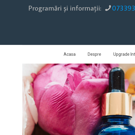
Programări şi informaţii:
07339
Acasa
Despre
Upgrade Int