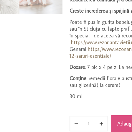
Creste increderea și sprijin
Poate fi pus în gurița bebelu
sau în Sticluța cu lapte praf
în special, de aceea vă rec
https://www.rezonantavietii
General
https://www.rezonant
12-saruri-esentiale/
Dozare
: 7 pic x 4 pe zi La n
Conține
: remedii florale aust
sau glicerină( la cerere)
30 ml
Cantitate
Adaugă
Happy