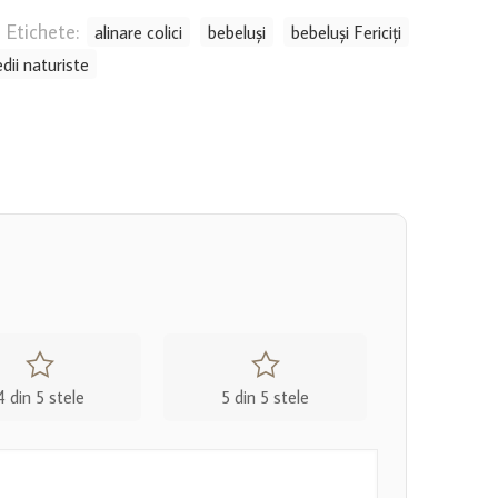
Etichete:
alinare colici
bebeluși
bebeluși Fericiți
dii naturiste
4 din 5 stele
5 din 5 stele