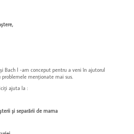
ștere,
 și Bach l -am conceput pentru a veni în ajutorul
 au problemele menționate mai sus.
ciți ajuta la :
șterii și separării de mama
uriei