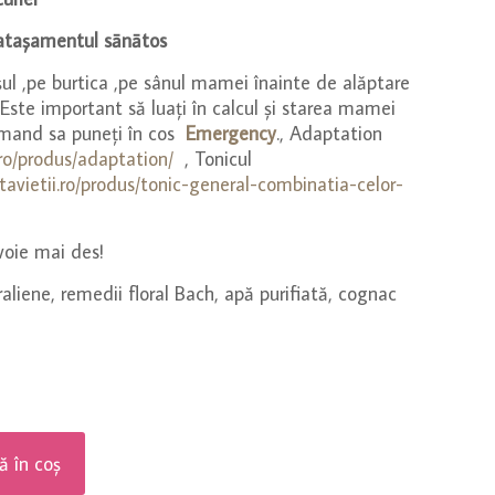
ă atașamentul
sānātos
șul ,pe burtica ,pe sânul mamei înainte de alăptare
 .Este important să luați în calcul și starea mamei
omand sa puneți în cos
Emergency
., Adaptation
.ro/produs/adaptation/
, Tonicul
avietii.ro/produs/tonic-general-combinatia-celor-
evoie mai des!
raliene, remedii floral Bach, apă purifiată, cognac
 în coș