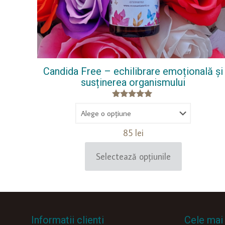
Candida Free – echilibrare emoțională și
susținerea organismului
Evaluat la
5.00
din 5
85
lei
Selectează opțiunile
Acest
produs
are
mai
multe
variații.
Informatii clienti
Cele mai 