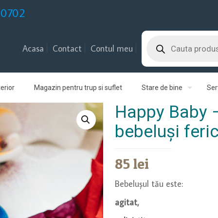
30702
Products
search
Acasa
Contact
Contul meu
erior
Magazin pentru trup si suflet
Stare de bine
Serv
Happy Baby –
bebeluși feric
85
lei
Bebelușul tău este:
agitat,