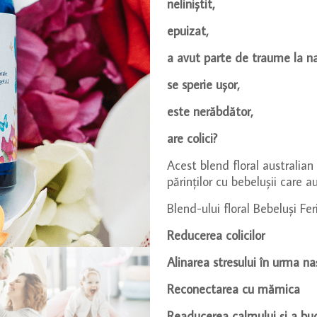
neliniștit,
epuizat,
a avut parte de traume la na
se sperie ușor,
este nerăbdător,
are colici?
Acest blend floral australian
părinților cu bebelușii care
Blend-ului floral Bebeluși Feri
Reducerea colicilor
Alinarea stresului în urma
na
Reconectarea cu mămica
Readucerea calmului și a buc