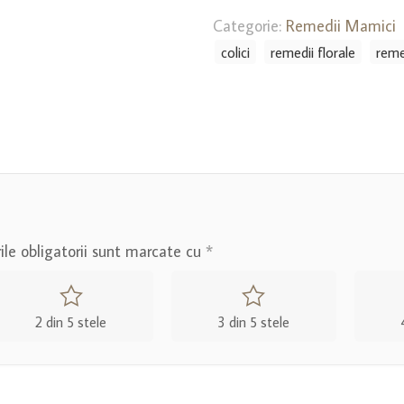
Baby
-
Categorie:
Remedii Mamici
remediu
colici
remedii florale
reme
floral
pentru
bebeluși
fericiți
le obligatorii sunt marcate cu
*
2 din 5 stele
3 din 5 stele