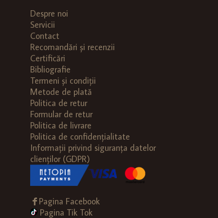
Opțiunile
Despre noi
pot
Servicii
fi
Contact
alese
Recomandări și recenzii
în
Certificări
pagina
Bibliografie
produsului.
Termeni și condiții
Metode de plată
Politica de retur
Formular de retur
Politica de livrare
Politica de confidențialitate
Informații privind siguranța datelor
clienților (GDPR)
Pagina Facebook
Pagina Tik Tok