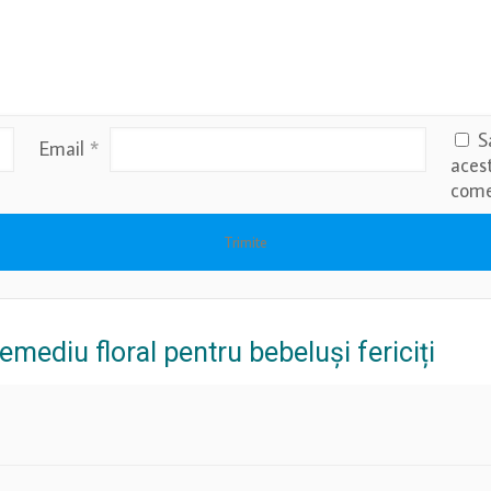
S
Email
*
aces
come
mediu floral pentru bebeluși fericiți