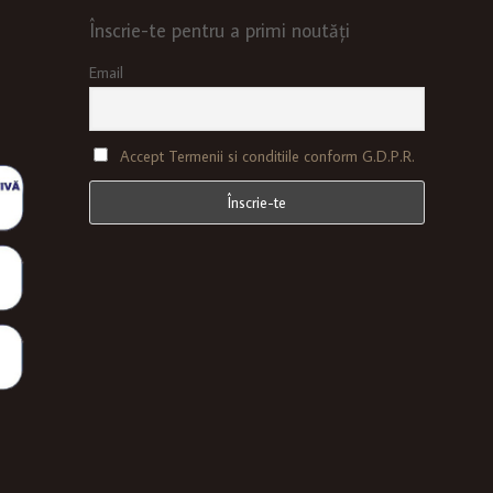
Înscrie-te pentru a primi noutăți
Email
Accept Termenii si conditiile conform G.D.P.R.