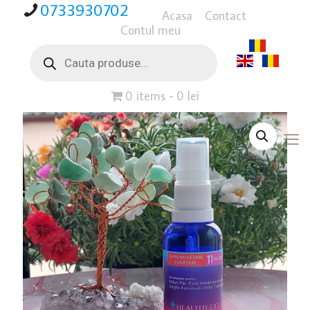
0733930702
Acasa
Contact
Contul meu
Products
search
0 items
0 lei