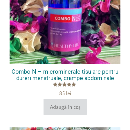
Combo N – microminerale tisulare pentru
dureri menstruale, crampe abdominale
Evaluat la
85
lei
5.00
din 5
Adaugă în coș