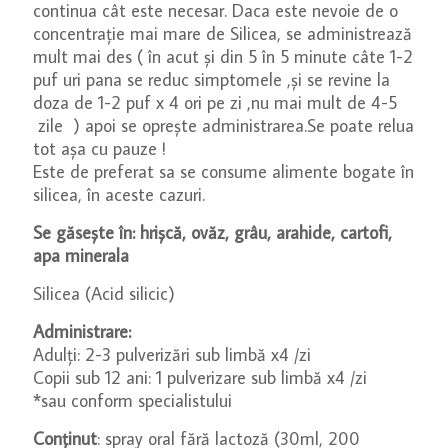
continua cât este necesar. Daca este nevoie de o
concentrație mai mare de Silicea, se administrează
mult mai des ( în acut și din 5 în 5 minute câte 1-2
puf uri pana se reduc simptomele ,și se revine la
doza de 1-2 puf x 4 ori pe zi ,nu mai mult de 4-5
zile ) apoi se oprește administrarea.Se poate relua
tot așa cu pauze !
Este de preferat sa se consume alimente bogate în
silicea, în aceste cazuri.
Se găsește în: hrișcă, ovăz, grâu, arahide, cartofi,
apa minerala
Silicea (Acid silicic)
Administrare:
Adulți: 2-3 pulverizări sub limbă x4 /zi
Copii sub 12 ani: 1 pulverizare sub limbă x4 /zi
*sau conform specialistului
Conținut
: spray oral fără lactoză (30ml, 200