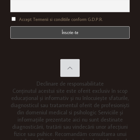
Accept Termenii si conditiile conform G.D.P.R.
Declinare de responsabilitate
Conținutul acestui site este oferit exclusiv în scop
educațional și informativ și nu înlocuiește sfaturile,
diagnosticul sau tratamentul oferit de profesioniști
din domeniul medical si psihologic Serviciile și
informațiile prezentate aici nu sunt destinate
diagnosticării, tratării sau vindecării unor afecțiuni
fizice sau psihice. Recomandăm consultarea unui