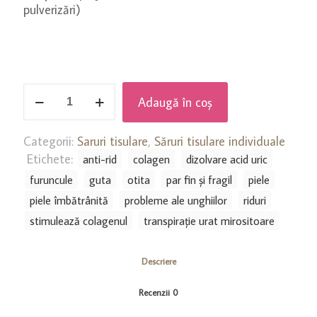
pulverizări)
Cantitate
Adaugă în coș
Nr.
11
Silicea
Categorii:
Saruri tisulare
,
Săruri tisulare individuale
D12
Etichete:
anti-rid
colagen
dizolvare acid uric
-
furuncule
guta
otita
par fin și fragil
piele
riduri,
piele îmbătrânită
probleme ale unghiilor
riduri
păr,
stimulează colagenul
transpirație urat mirositoare
piele
îmbătrânită
prematur,
Descriere
unghii,
furunculi,
Recenzii
0
otită,