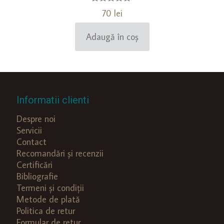
Evaluat la
70
lei
5.00
din 5
Adaugă în coș
Informatii clienti
Despre noi
Servicii
Contact
Recomandări și recenzii
Certificări
Bibliografie
Termeni și condiții
Metode de plată
Politica de retur
Formular de retur