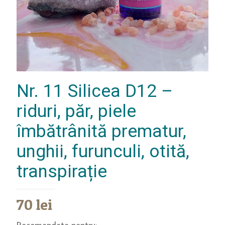
Nr. 11 Silicea D12 –
riduri, păr, piele
îmbătrânită prematur,
unghii, furunculi, otită,
transpirație
70
lei