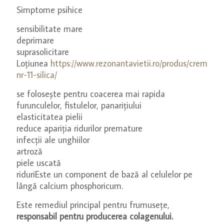
Simptome psihice
sensibilitate mare
deprimare
suprasolicitare
Loțiunea
https://www.rezonantavietii.ro/produs/crema-
nr-11-silica/
se folosește pentru coacerea mai rapida
furunculelor, fistulelor, panarițiului
elasticitatea pielii
reduce apariția ridurilor premature
infecții ale unghiilor
artroză
piele uscată
riduriEste un component de bază al celulelor pe
lângă calcium phosphoricum.
Este remediul principal pentru frumusețe,
responsabil pentru producerea colagenului.