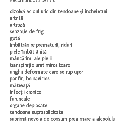
Recomandata pentru:
dizolvă acidul uric din tendoane și încheieturi
artrită
artroză
senzație de frig
gută
îmbătrânire prematură, riduri
piele îmbătrânită
mâncărimi ale pielii
transpirație urat mirositoare
unghii deformate care se rup ușor
păr fin, bolnăvicios
mătreață
infecții cronice
furuncule
organe deplasate
tendoane suprasolicitate
suprimă nevoia de consum prea mare a alcoolului