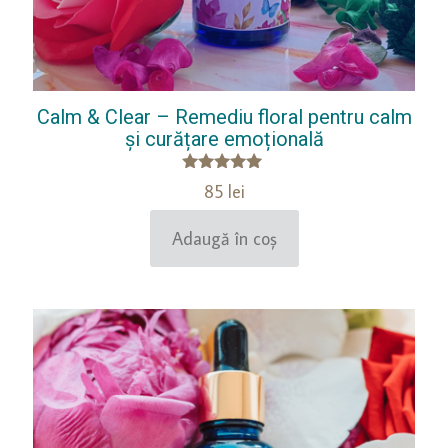
Calm & Clear – Remediu floral pentru calm
și curățare emoțională
Evaluat la
85
lei
5.00
din 5
Adaugă în coș