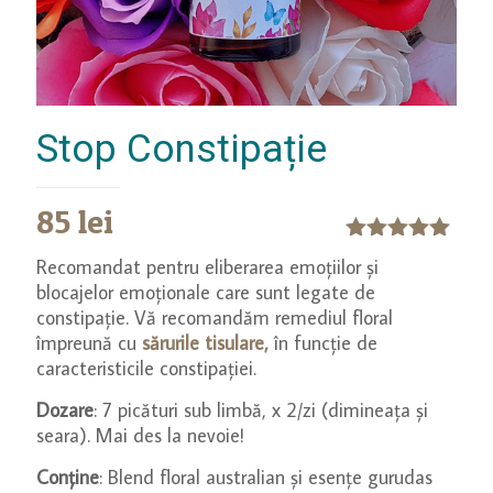
Stop Constipație
85
lei
Evaluat la
Recomandat pentru eliberarea emoțiilor și
5.00
din 5
blocajelor emoționale care sunt legate de
pe baza
constipație. Vă recomandăm remediul floral
unei
singure
împreună cu
sărurile tisulare,
în funcție de
evaluări
caracteristicile constipației.
Dozare
: 7 picături sub limbă, x 2/zi (dimineața și
seara). Mai des la nevoie!
Conține
: Blend floral australian și esențe gurudas