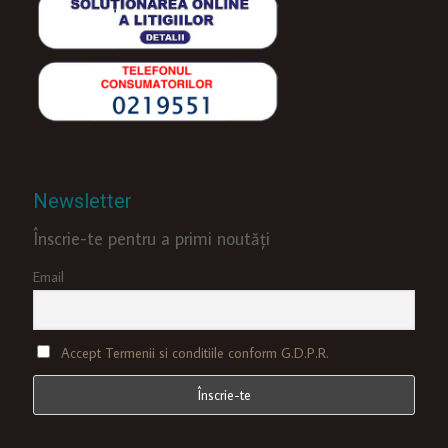
Newsletter
Înscrie-te pentru a primi noutăți
Email
Accept Termenii si conditiile conform G.D.P.R.