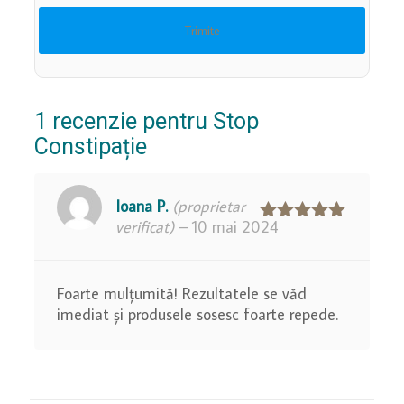
1 recenzie pentru
Stop
Constipație
Ioana P.
(proprietar
verificat)
–
10 mai 2024
Evaluat la
5
din 5
Foarte mulțumită! Rezultatele se văd
imediat și produsele sosesc foarte repede.