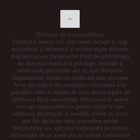
Declinare de responsabilitate
Conținutul acestui site este oferit exclusiv în scop
educațional și informativ și nu înlocuiește sfaturile,
diagnosticul sau tratamentul oferit de profesioniști
din domeniul medical si psihologic Serviciile și
informațiile prezentate aici nu sunt destinate
diagnosticării, tratării sau vindecării unor afecțiuni
fizice sau psihice. Recomandăm consultarea unui
specialist calificat înainte de a lua decizii legate de
sănătatea fizică sau mintală. Utilizatorul își asumă
întreaga responsabilitate pentru modul în care
utilizează informațiile și serviciile oferite pe acest
site. Ne declinăm orice răspundere pentru
interpretarea sau aplicarea conținutului prezentat.
Informațiile de pe acest site nu trebuie considerate