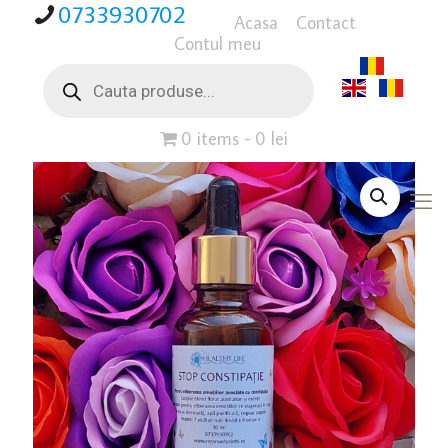
0733930702
Acasa
Contact
Contul meu
Products
search
0 items
0 lei