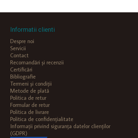
Informatii clienti
Despre noi
Servicii
Contact
Recomandări și recenzii
Certificări
Bibliografie
Termeni și condiții
Metode de plată
Politica de retur
Formular de retur
Politica de livrare
Politica de confidențialitate
Informații privind siguranța datelor clienților
(GDPR)