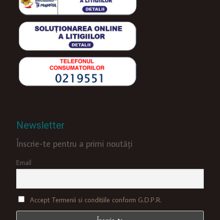
Newsletter
Înscrie-te pentru a primi noutăți
Email
Accept Termenii si conditiile conform G.D.P.R.