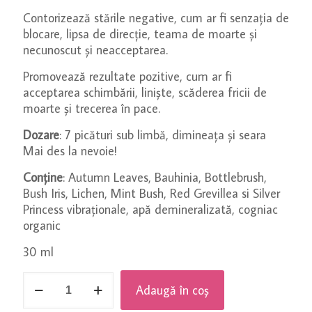
Contorizează stările negative, cum ar fi senzația de
blocare, lipsa de direcție, teama de moarte și
necunoscut și neacceptarea.
Promovează rezultate pozitive, cum ar fi
acceptarea schimbării, liniște, scăderea fricii de
moarte și trecerea în pace.
Dozare
: 7 picături sub limbă, dimineața și seara
Mai des la nevoie!
Conține
: Autumn Leaves, Bauhinia, Bottlebrush,
Bush Iris, Lichen, Mint Bush, Red Grevillea si Silver
Princess vibraționale, apă demineralizată, cogniac
organic
30 ml
Cantitate
Adaugă în coș
Transition
-