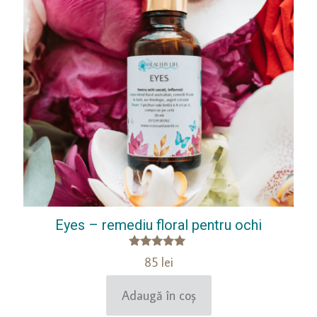
Eyes – remediu floral pentru ochi
Evaluat la
85
lei
5.00
din 5
Adaugă în coș