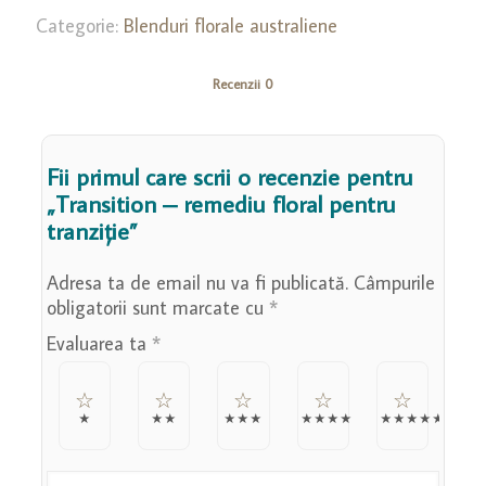
remediu
Categorie:
Blenduri florale australiene
floral
pentru
Recenzii
0
tranziție
Fii primul care scrii o recenzie pentru
„Transition – remediu floral pentru
tranziție”
Adresa ta de email nu va fi publicată.
Câmpurile
obligatorii sunt marcate cu
*
Evaluarea ta
*