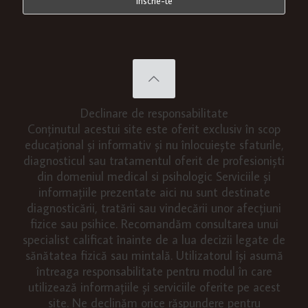
Declinare de responsabilitate
Conținutul acestui site este oferit exclusiv în scop
educațional și informativ și nu înlocuiește sfaturile,
diagnosticul sau tratamentul oferit de profesioniști
din domeniul medical si psihologic Serviciile și
informațiile prezentate aici nu sunt destinate
diagnosticării, tratării sau vindecării unor afecțiuni
fizice sau psihice. Recomandăm consultarea unui
specialist calificat înainte de a lua decizii legate de
sănătatea fizică sau mintală. Utilizatorul își asumă
întreaga responsabilitate pentru modul în care
utilizează informațiile și serviciile oferite pe acest
site. Ne declinăm orice răspundere pentru