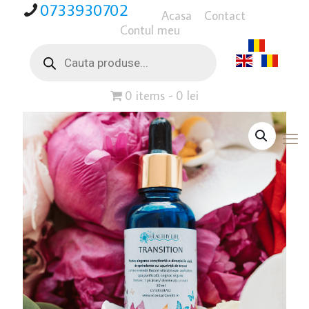
0733930702
Acasa
Contact
Contul meu
Products
search
0 items
0 lei