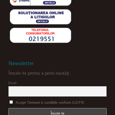
Newsletter
Înscrie-te pentru a primi noutăți
Email
Accept Termenii si conditiile conform G.D.P.R.