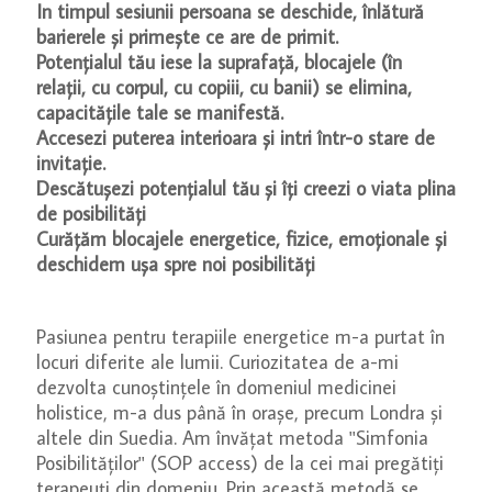
In timpul sesiunii persoana se deschide, înlătură
barierele și primește ce are de primit.
Potențialul tău iese la suprafață, blocajele (în
relații, cu corpul, cu copiii, cu banii) se elimina,
capacitățile tale se manifestă.
Accesezi puterea interioara și intri într-o stare de
invitație.
Descătușezi potențialul tău și îți creezi o viata plina
de posibilități
Curățăm blocajele energetice, fizice, emoționale și
deschidem ușa spre noi posibilități
Pasiunea pentru terapiile energetice m-a purtat în
locuri diferite ale lumii. Curiozitatea de a-mi
dezvolta cunoștințele în domeniul medicinei
holistice, m-a dus până în orașe, precum Londra și
altele din Suedia. Am învățat metoda ''Simfonia
Posibilităților'' (SOP access) de la cei mai pregătiți
terapeuți din domeniu. Prin această metodă se