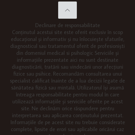
Declinare de responsabilitate
Conținutul acestui site este oferit exclusiv în scop
educațional și informativ și nu înlocuiește sfaturile,
diagnosticul sau tratamentul oferit de profesioniști
din domeniul medical si psihologic Serviciile și
informațiile prezentate aici nu sunt destinate
diagnosticării, tratării sau vindecării unor afecțiuni
fizice sau psihice. Recomandăm consultarea unui
specialist calificat înainte de a lua decizii legate de
sănătatea fizică sau mintală. Utilizatorul își asumă
întreaga responsabilitate pentru modul în care
utilizează informațiile și serviciile oferite pe acest
site. Ne declinăm orice răspundere pentru
interpretarea sau aplicarea conținutului prezentat.
Informațiile de pe acest site nu trebuie considerate
complete, lipsite de erori sau aplicabile oricărui caz