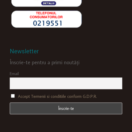
Newsletter
Înscrie-te pentru a primi noutăți
Email
Accept Termenii si conditiile conform G.D.P.R.