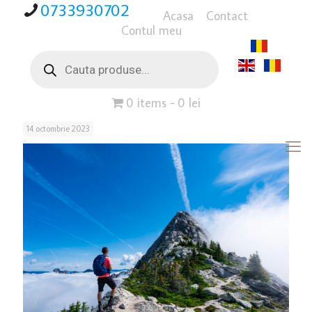
0733930702
Acasa
Contact
Contul meu
Products
search
0 items
0 lei
14 octombrie 2023