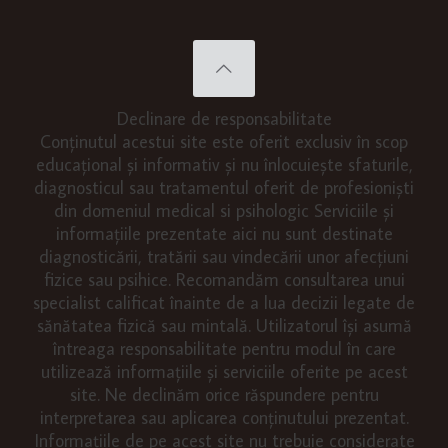
Declinare de responsabilitate
Conținutul acestui site este oferit exclusiv în scop
educațional și informativ și nu înlocuiește sfaturile,
diagnosticul sau tratamentul oferit de profesioniști
din domeniul medical si psihologic Serviciile și
informațiile prezentate aici nu sunt destinate
diagnosticării, tratării sau vindecării unor afecțiuni
fizice sau psihice. Recomandăm consultarea unui
specialist calificat înainte de a lua decizii legate de
sănătatea fizică sau mintală. Utilizatorul își asumă
întreaga responsabilitate pentru modul în care
utilizează informațiile și serviciile oferite pe acest
site. Ne declinăm orice răspundere pentru
interpretarea sau aplicarea conținutului prezentat.
Informațiile de pe acest site nu trebuie considerate