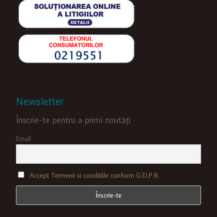
Newsletter
Înscrie-te pentru a primi noutăți
Email
Accept Termenii si conditiile conform G.D.P.R.