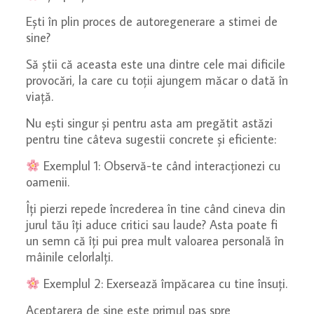
Eşti în plin proces de autoregenerare a stimei de
sine?
Să ştii că aceasta este una dintre cele mai dificile
provocări, la care cu toții ajungem măcar o dată în
viață.
Nu ești singur și pentru asta am pregătit astăzi
pentru tine câteva sugestii concrete și eficiente:
Exemplul 1: Observă-te când interacționezi cu
oamenii.
Îți pierzi repede încrederea în tine când cineva din
jurul tău îți aduce critici sau laude? Asta poate fi
un semn că îți pui prea mult valoarea personală în
mâinile celorlalți.
Exemplul 2: Exersează împăcarea cu tine însuți.
Aceptarera de sine este primul pas spre