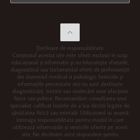
Declinare de responsabilitate
Conținutul acestui site este oferit exclusiv în scop
educațional și informativ și nu înlocuiește sfaturile,
diagnosticul sau tratamentul oferit de profesioniști
din domeniul medical si psihologic Serviciile și
informațiile prezentate aici nu sunt destinate
diagnosticării, tratării sau vindecării unor afecțiuni
fizice sau psihice. Recomandăm consultarea unui
specialist calificat înainte de a lua decizii legate de
sănătatea fizică sau mintală. Utilizatorul își asumă
întreaga responsabilitate pentru modul în care
utilizează informațiile și serviciile oferite pe acest
site. Ne declinăm orice răspundere pentru