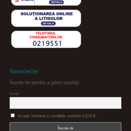
Newsletter
Înscrie-te pentru a primi noutăți
Email
Accept Termenii si conditiile conform G.D.P.R.