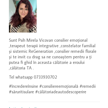
Sunt Psih Mirela Vicovan consilier emoțional
,terapeut terapii integrative ,constelator familial
și sistemic ReGeneration ,consilier remedii florale
și te invit cu drag sa ne cunoaștem pentru a ți
putea fi ghid în aceasta călătorie a eroului
,călătoria TA .
Tel whatsapp 0733930702
#încredereînsine #consiliereemoțională #remedii
#săruritisulare #călătoriadeautodescoperire