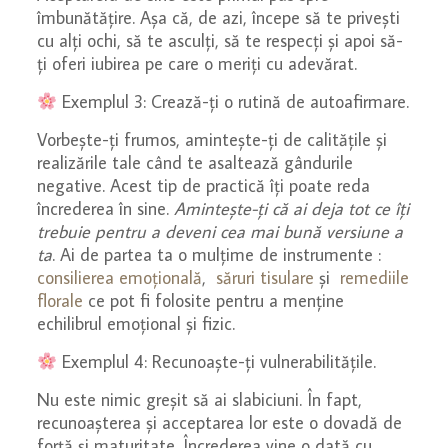
îmbunătățire. Așa că, de azi, începe să te privești
cu alți ochi, să te asculți, să te respecți și apoi să-
ți oferi iubirea pe care o meriți cu adevărat.
Exemplul 3: Crează-ți o rutină de autoafirmare.
Vorbește-ți frumos, amintește-ți de calitățile și
realizările tale când te asaltează gândurile
negative. Acest tip de practică îți poate reda
încrederea în sine.
Amintește-ți că ai deja tot ce îți
trebuie pentru a deveni cea mai bună versiune a
ta
. Ai de partea ta o mulțime de instrumente :
consilierea emoțională
,
săruri tisulare
și
remediile
florale
ce pot fi folosite pentru a menține
echilibrul emoțional și fizic.
Exemplul 4: Recunoaște-ți vulnerabilitățile.
Nu este nimic greșit să ai slabiciuni. În fapt,
recunoașterea și acceptarea lor este o dovadă de
forță și maturitate. Încrederea vine o dată cu