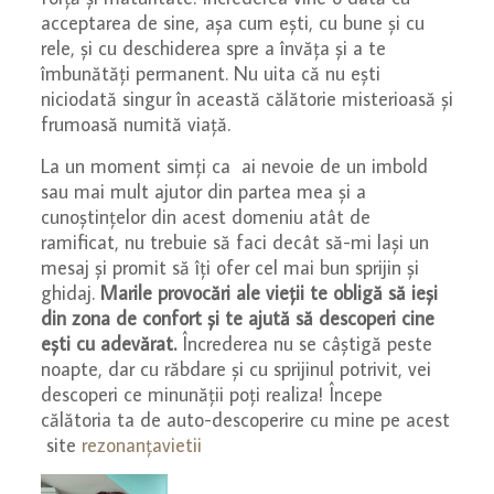
acceptarea de sine, așa cum ești, cu bune și cu
rele, și cu deschiderea spre a învăța și a te
îmbunătăți permanent. Nu uita că nu ești
niciodată singur în această călătorie misterioasă și
frumoasă numită viață.
La un moment simți ca ai nevoie de un imbold
sau mai mult ajutor din partea mea și a
cunoștințelor din acest domeniu atât de
ramificat, nu trebuie să faci decât să-mi lași un
mesaj și promit să îți ofer cel mai bun sprijin și
ghidaj.
Marile provocări ale vieții te obligă să ieși
din zona de confort și te ajută să descoperi cine
ești cu adevărat.
Încrederea nu se câștigă peste
noapte, dar cu răbdare și cu sprijinul potrivit, vei
descoperi ce minunății poți realiza! Începe
călătoria ta de auto-descoperire cu mine pe acest
site
rezonanțavietii