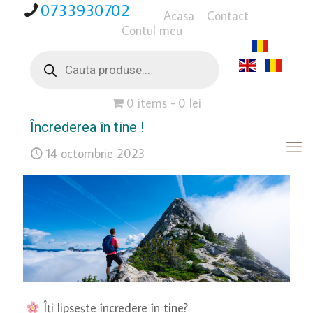
0733930702
Acasa
Contact
Contul meu
Products
search
0 items
0 lei
Încrederea în tine !
14 octombrie 2023
Îți lipsește încredere în tine?