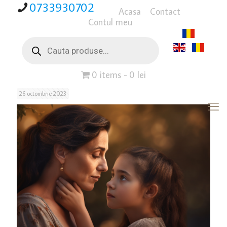
0733930702
Acasa
Contact
Contul meu
Products
search
0 items
0 lei
26 octombrie 2023