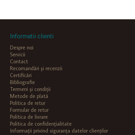
Informatii clienti
Despre noi
Servicii
Contact
Recomandări și recenzii
Certificări
Bibliografie
Termeni și condiții
Metode de plată
Politica de retur
Formular de retur
Politica de livrare
Politica de confidențialitate
Informații privind siguranța datelor clienților