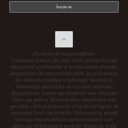
Declinare de responsabilitate
Conținutul acestui site este oferit exclusiv în scop
educațional și informativ și nu înlocuiește sfaturile,
diagnosticul sau tratamentul oferit de profesioniști
din domeniul medical si psihologic Serviciile și
informațiile prezentate aici nu sunt destinate
diagnosticării, tratării sau vindecării unor afecțiuni
fizice sau psihice. Recomandăm consultarea unui
specialist calificat înainte de a lua decizii legate de
sănătatea fizică sau mintală. Utilizatorul își asumă
întreaga responsabilitate pentru modul în care
utilizează informațiile și serviciile oferite pe acest