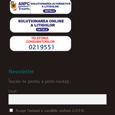
Newsletter
Înscrie-te pentru a primi noutăți
Email
Accept Termenii si conditiile conform G.D.P.R.