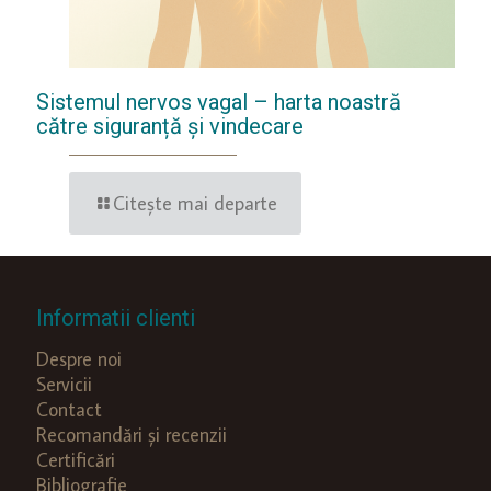
Sistemul nervos vagal – harta noastră
către siguranță și vindecare
Citește mai departe
Informatii clienti
Despre noi
Servicii
Contact
Recomandări și recenzii
Certificări
Bibliografie