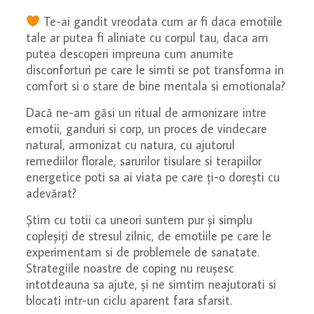
Te-ai gandit vreodata cum ar fi daca emotiile
tale ar putea fi aliniate cu corpul tau, daca am
putea descoperi impreuna cum anumite
disconforturi pe care le simti se pot transforma in
comfort si o stare de bine mentala si emotionala?
Dacă ne-am găsi un ritual de armonizare intre
emotii, ganduri si corp, un proces de vindecare
natural, armonizat cu natura, cu ajutorul
remediilor florale, sarurilor tisulare si terapiilor
energetice poti sa ai viata pe care ți-o dorești cu
adevărat?
Știm cu totii ca uneori suntem pur și simplu
copleșiți de stresul zilnic, de emotiile pe care le
experimentam si de problemele de sanatate.
Strategiile noastre de coping nu reușesc
intotdeauna sa ajute, și ne simtim neajutorati si
blocati intr-un ciclu aparent fara sfarsit.