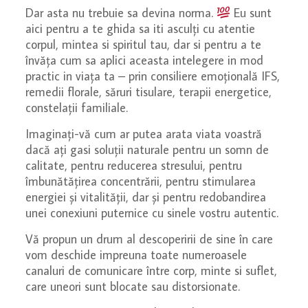
Dar asta nu trebuie sa devina norma.
Eu sunt
aici pentru a te ghida sa iti asculți cu atentie
corpul, mintea si spiritul tau, dar si pentru a te
învăța cum sa aplici aceasta intelegere in mod
practic in viața ta – prin consiliere emoțională IFS,
remedii florale, săruri tisulare, terapii energetice,
constelații familiale.
Imaginați-vă cum ar putea arata viata voastră
dacă ați gasi soluții naturale pentru un somn de
calitate, pentru reducerea stresului, pentru
îmbunătățirea concentrării, pentru stimularea
energiei și vitalității, dar și pentru redobandirea
unei conexiuni puternice cu sinele vostru autentic.
Vă propun un drum al descoperirii de sine în care
vom deschide impreuna toate numeroasele
canaluri de comunicare între corp, minte si suflet,
care uneori sunt blocate sau distorsionate.