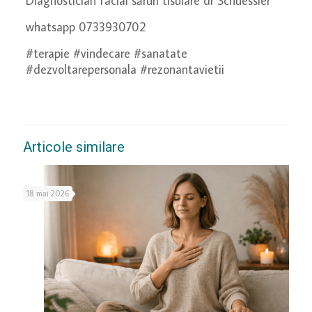
Diagnostician facial săruri tisulare dr Schuessler
whatsapp 0733930702
#terapie #vindecare #sanatate
#dezvoltarepersonala #rezonantavietii
Articole similare
18 mai 2026