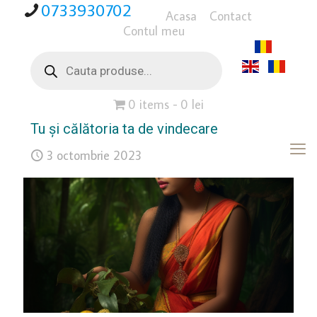
0733930702
Acasa
Contact
Contul meu
Products
search
0 items
0 lei
Tu și călătoria ta de vindecare
3 octombrie 2023