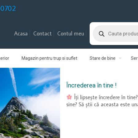
30702
Products
search
Acasa
Contact
Contul meu
erior
Magazin pentru trup si suflet
Stare de bine
Serv
Încrederea în tine !
Îți lipsește încredere în tin
sine? Să ştii că aceasta este una