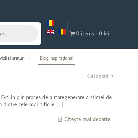
0 items
0 lei
icii si prețuri
Blog inspirațional
Categorii
e? Eşti în plin proces de autoregenerare a stimei de
 dintre cele mai dificile
[…]
Citește mai departe