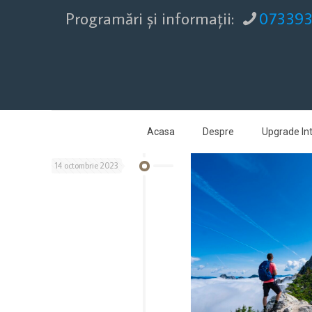
Programări şi informaţii:
07339
Acasa
Despre
Upgrade Int
14 octombrie 2023