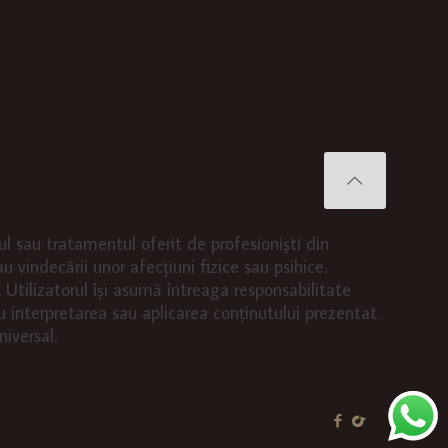
cul sau tratamentul oferit de profesioniști din
u vindecării unor afecțiuni fizice sau psihice.
Utilizatorul își asumă întreaga responsabilitate
u interpretarea sau aplicarea conținutului prezentat.
iversal.