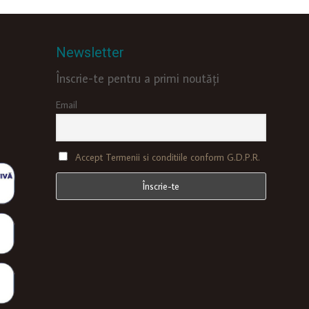
Newsletter
Înscrie-te pentru a primi noutăți
Email
Accept Termenii si conditiile conform G.D.P.R.