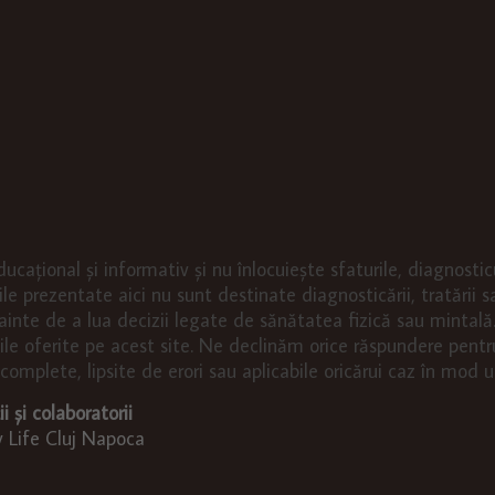
ducațional și informativ și nu înlocuiește sfaturile, diagnosti
le prezentate aici nu sunt destinate diagnosticării, tratării sa
inte de a lua decizii legate de sănătatea fizică sau mintală. 
ciile oferite pe acest site. Ne declinăm orice răspundere pentr
omplete, lipsite de erori sau aplicabile oricărui caz în mod un
i și colaboratorii
 Life Cluj Napoca