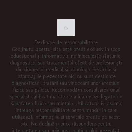
Declinare de responsabilitate
Conținutul acestui site este oferit exclusiv în scop
educațional și informativ și nu înlocuiește sfaturile,
diagnosticul sau tratamentul oferit de profesioniști
din domeniul medical si psihologic Serviciile și
informațiile prezentate aici nu sunt destinate
diagnosticării, tratării sau vindecării unor afecțiuni
fizice sau psihice. Recomandăm consultarea unui
specialist calificat înainte de a lua decizii legate de
sănătatea fizică sau mintală. Utilizatorul își asumă
întreaga responsabilitate pentru modul în care
utilizează informațiile și serviciile oferite pe acest
site. Ne declinăm orice răspundere pentru
interpretarea sau aplicarea conținutului prezentat.