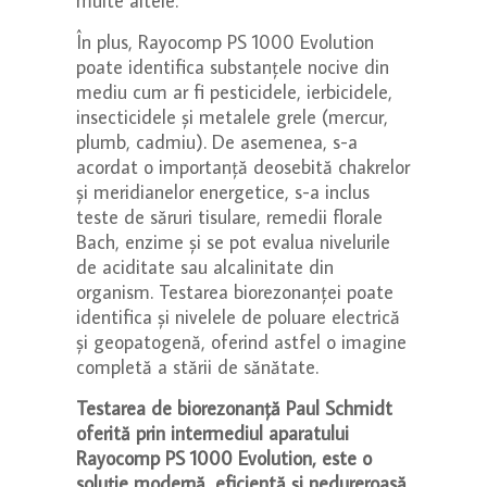
multe altele.
În plus, Rayocomp PS 1000 Evolution
poate identifica substanțele nocive din
mediu cum ar fi pesticidele, ierbicidele,
insecticidele și metalele grele (mercur,
plumb, cadmiu). De asemenea, s-a
acordat o importanță deosebită chakrelor
și meridianelor energetice, s-a inclus
teste de săruri tisulare, remedii florale
Bach, enzime și se pot evalua nivelurile
de aciditate sau alcalinitate din
organism. Testarea biorezonanței poate
identifica și nivelele de poluare electrică
și geopatogenă, oferind astfel o imagine
completă a stării de sănătate.
Testarea de biorezonanță Paul Schmidt
oferită prin intermediul aparatului
Rayocomp PS 1000 Evolution, este o
soluție modernă, eficientă și nedureroasă