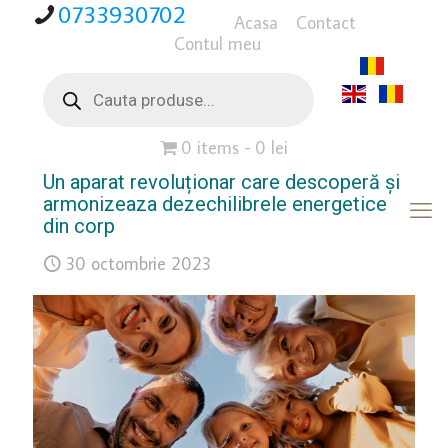
0733930702
Acasa
Contact
Contul meu
Products
search
0 items
0 lei
Un aparat revoluționar care descoperă și
armonizeaza dezechilibrele energetice
din corp
30 octombrie 2023