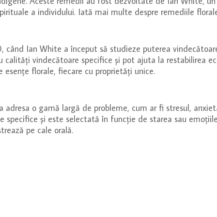
 indigene. Aceste remedii au fost dezvoltate de Ian White, un
pirituale a individului. Iată mai multe despre remediile floral
80, când Ian White a început să studieze puterea vindecătoar
 calități vindecătoare specifice și pot ajuta la restabilirea ech
esențe florale, fiecare cu proprietăți unice.
 a adresa o gamă largă de probleme, cum ar fi stresul, anxiet
e specifice și este selectată în funcție de starea sau emoțiile
strează pe cale orală.