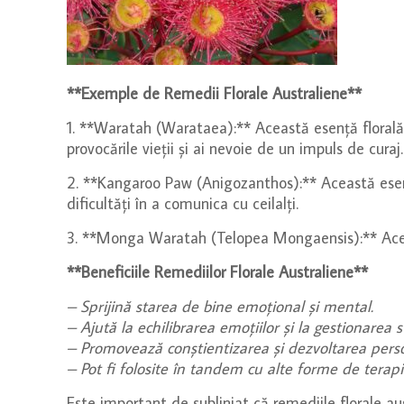
**Exemple de Remedii Florale Australiene**
1. **Waratah (Warataea):** Această esență florală 
provocările vieții și ai nevoie de un impuls de curaj.
2. **Kangaroo Paw (Anigozanthos):** Această esență 
dificultăți în a comunica cu ceilalți.
3. **Monga Waratah (Telopea Mongaensis):** Această
**Beneficiile Remediilor Florale Australiene**
– Sprijină starea de bine emoțional și mental.
– Ajută la echilibrarea emoțiilor și la gestionarea s
– Promovează conștientizarea și dezvoltarea pers
– Pot fi folosite în tandem cu alte forme de terap
Este important de subliniat că remediile florale a