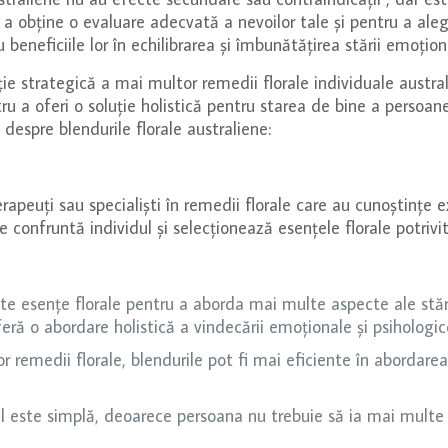
u a obține o evaluare adecvată a nevoilor tale și pentru a ale
beneficiile lor în echilibrarea și îmbunătățirea stării emoțion
ție strategică a mai multor remedii florale individuale austr
ru a oferi o soluție holistică pentru starea de bine a persoa
espre blendurile florale australiene:
rapeuți sau specialiști în remedii florale care au cunoștințe ex
se confruntă individul și selecționează esențele florale potriv
 esențe florale pentru a aborda mai multe aspecte ale stării d
oferă o abordare holistică a vindecării emoționale și psihologic
or remedii florale, blendurile pot fi mai eficiente în aborda
al este simplă, deoarece persoana nu trebuie să ia mai multe p