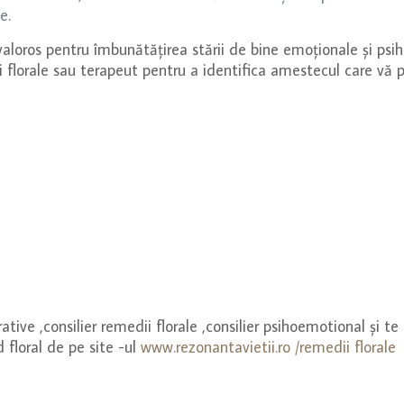
e.
 valoros pentru îmbunătățirea stării de bine emoționale și psi
florale sau terapeut pentru a identifica amestecul care vă pot
tive ,consilier remedii florale ,consilier psihoemotional și te 
d floral de pe site -ul
www.rezonantavietii.ro /remedii florale