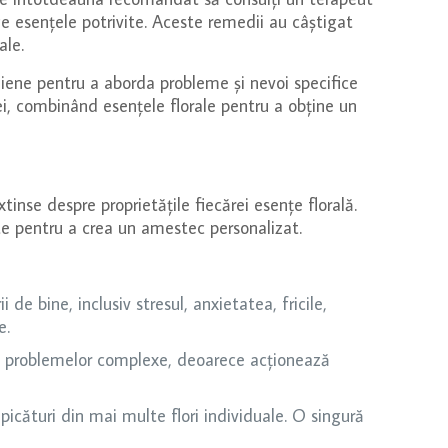
ge esențele potrivite. Aceste remedii au câștigat
ale.
aliene pentru a aborda probleme și nevoi specifice
nei, combinând esențele florale pentru a obține un
tinse despre proprietățile fiecărei esențe florală.
ite pentru a crea un amestec personalizat.
e bine, inclusiv stresul, anxietatea, fricile,
e.
rea problemelor complexe, deoarece acționează
icături din mai multe flori individuale. O singură