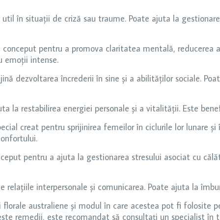
til în situații de criză sau traume. Poate ajuta la gestionar
conceput pentru a promova claritatea mentală, reducerea agit
u emoții intense.
nă dezvoltarea încrederii în sine și a abilităților sociale. Po
 la restabilirea energiei personale și a vitalității. Este benef
ial creat pentru sprijinirea femeilor în ciclurile lor lunare 
onfortului.
put pentru a ajuta la gestionarea stresului asociat cu călăto
 relațiile interpersonale și comunicarea. Poate ajuta la îmbunăt
orale australiene și modul în care acestea pot fi folosite pent
e remedii, este recomandat să consultați un specialist în te