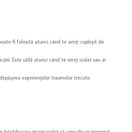
oate fi folosită atunci când te simți copleșit de
rii. Este utilă atunci când te simți izolat sau ai
depășirea experiențelor traumelor trecute.
este întotdeauna recomandat să consulți un terapeut