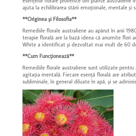
esențelor florale provenite din plante australiene
ajuta la echilibrarea stării emoționale, mentale și s
**Originea și Filosofia**
Remediile florale australiene au apărut în anii 19
terapie florală are la bază ideea că anumite flori au
White a identificat și dezvoltat mai mult de 60 de 
**Cum Funcționează**
Remediile florale australiene sunt utilizate pentru
agitația mentală. Fiecare esență florală are atribut
subliminale, în general diluate în apă, și se admini