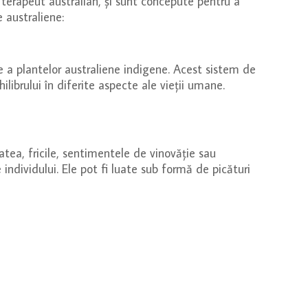
 terapeut australian, și sunt concepute pentru a
e australiene:
e a plantelor australiene indigene. Acest sistem de
ilibrului în diferite aspecte ale vieții umane.
atea, fricile, sentimentele de vinovăție sau
 individului. Ele pot fi luate sub formă de picături