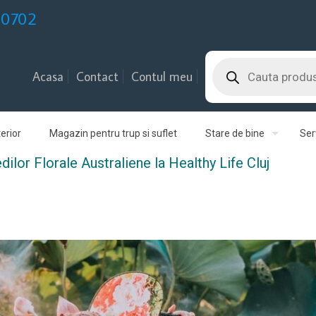
30702
Products
search
Acasa
Contact
Contul meu
erior
Magazin pentru trup si suflet
Stare de bine
Serv
or Florale Australiene la Healthy Life Cluj