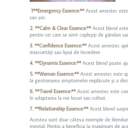
1
**Emergency Essence:**
Acest amestec este u
sau șoc.
2.
**Calm & Clear Essence:**
Acest blend este 
pentru cei care se simt copleșiți de gânduri sa
3.
**Confidence Essence:**
Acest amestec spriji
insecurități sau lipsă de încredere.
4.
**Dynamis Essence:**
Acest blend poate ajuta
5.
**Woman Essence:**
Acest amestec este spec
la gestionarea simptomelor neplăcute și a disc
6.
**Travel Essence:**
Acest amestec este conce
în adaptarea la noi locuri sau culturi.
7.
**Relationship Essence:**
Acest blend susține
Acestea sunt doar câteva exemple de blenduri fl
mental. Pentru a beneficia la maximum de acest