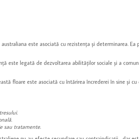
australiana este asociată cu rezistența și determinarea. Ea p
este legată de dezvoltarea abilităților sociale și a comunică
 floare este asociată cu întărirea încrederei în sine și cu 
tresului.
onală.
ie sau tratamente.
ustraliene nu au efecte secundare sau contraindicații , dar 