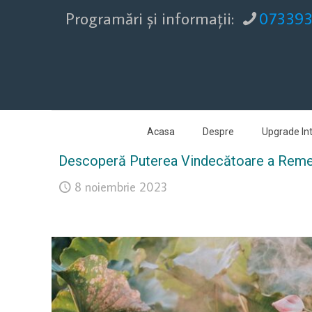
Programări şi informaţii:
07339
Acasa
Despre
Upgrade Int
Descoperă Puterea Vindecătoare a Remedil
8 noiembrie 2023