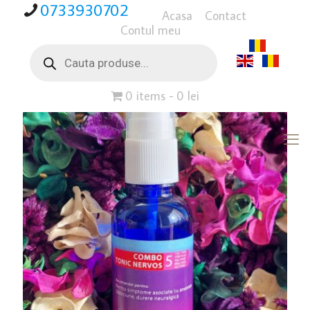
0733930702
Acasa
Contact
Contul meu
Products
search
0 items
0 lei