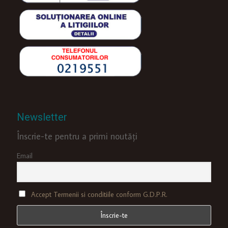
Newsletter
Înscrie-te pentru a primi noutăți
Email
Accept Termenii si conditiile conform G.D.P.R.