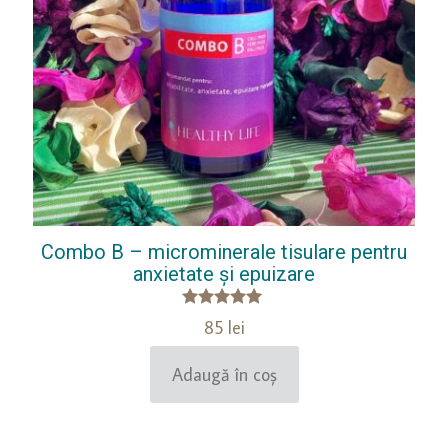
Combo B – microminerale tisulare pentru
anxietate și epuizare
Evaluat la
85
lei
5.00
din 5
Adaugă în coș