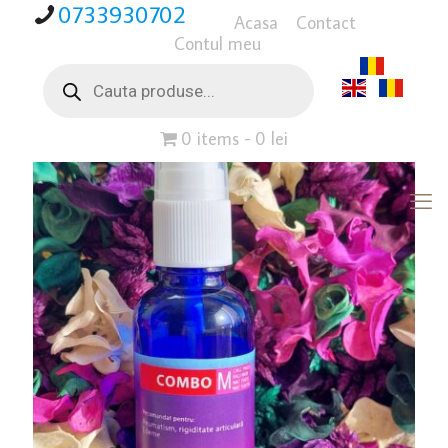
0733930702
Acasa
Contact
Contul meu
Products
search
0 items
0 lei