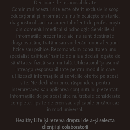
Declinare de responsabilitate
Conținutul acestui site este oferit exclusiv în scop
educațional și informativ și nu înlocuiește sfaturile,
diagnosticul sau tratamentul oferit de profesioniști
din domeniul medical si psihologic Serviciile și
informațiile prezentate aici nu sunt destinate
diagnosticării, tratării sau vindecării unor afecțiuni
fizice sau psihice. Recomandăm consultarea unui
specialist calificat înainte de a lua decizii legate de
sănătatea fizică sau mintală. Utilizatorul își asumă
întreaga responsabilitate pentru modul în care
utilizează informațiile și serviciile oferite pe acest
site. Ne declinăm orice răspundere pentru
interpretarea sau aplicarea conținutului prezentat.
Informațiile de pe acest site nu trebuie considerate
complete, lipsite de erori sau aplicabile oricărui caz
în mod universal.
Healthy Life își rezervă dreptul de a-și selecta
clienții și colaboratorii