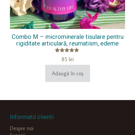
Combo M – microminerale tisulare pentru
rigiditate articulară, reumatism, edeme
Evaluat la
85
lei
5.00
din 5
Adaugă în coș
Informatii clienti
Despre noi