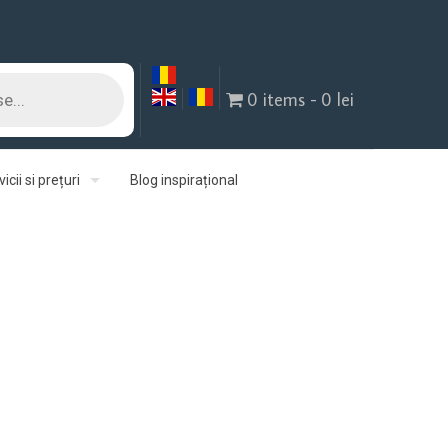
0 items
0 lei
icii si prețuri
Blog inspirațional