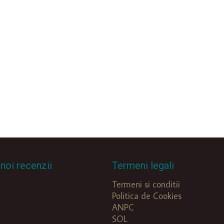
noi recenzii
Termeni legali
Termeni si conditii
Politica de Cookies
ANPC
SOL