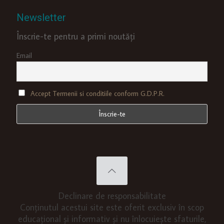
Newsletter
Înscrie-te pentru a primi noutăți
Email
Accept Termenii si conditiile conform G.D.P.R.
Declinare de responsabilitate
Conținutul acestui site este oferit exclusiv în scop
educațional și informativ și nu înlocuiește sfaturile,