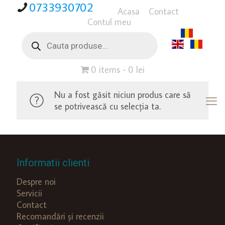
0733930702
Acasa
Contact
Contul meu
Products
search
0 items
0 lei
Nu a fost găsit niciun produs care să
se potrivească cu selecția ta.
Informatii clienti
Despre noi
Servicii
Contact
Recomandări și recenzii