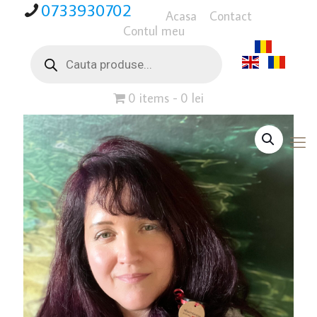
0733930702
Acasa
Contact
Contul meu
Products
search
0 items
0 lei