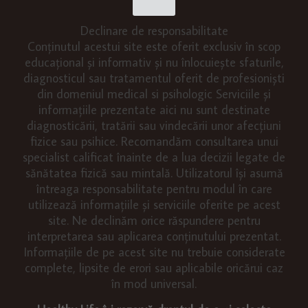
Declinare de responsabilitate
Conținutul acestui site este oferit exclusiv în scop
educațional și informativ și nu înlocuiește sfaturile,
diagnosticul sau tratamentul oferit de profesioniști
din domeniul medical si psihologic Serviciile și
informațiile prezentate aici nu sunt destinate
diagnosticării, tratării sau vindecării unor afecțiuni
fizice sau psihice. Recomandăm consultarea unui
specialist calificat înainte de a lua decizii legate de
sănătatea fizică sau mintală. Utilizatorul își asumă
întreaga responsabilitate pentru modul în care
utilizează informațiile și serviciile oferite pe acest
site. Ne declinăm orice răspundere pentru
interpretarea sau aplicarea conținutului prezentat.
Informațiile de pe acest site nu trebuie considerate
complete, lipsite de erori sau aplicabile oricărui caz
în mod universal.