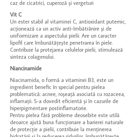
caz de cicatrici, cuperoză și vergeturi
Vit C
Un ester stabil al vitaminei C, antioxidant puternic,
acționează ca un activ anti-îmbătrânire și de
uniformizare a aspectului pielii. Are un caracter
lipofil care îmbunătățește penetrarea în piele.
Contribuie la protejarea celulelor pielii, stimulează
sinteza colagenului.
Niancinamide
Niacinamida, o formă a vitaminei B3, este un
ingredient benefic în special pentru pielea
problematică: acnee, roşeaţă asociată cu rozaceea,
inflamaţii. S-a dovedit eficientă şi în cazurile de
hiperpigmentare postinflamatorie.
Pentru pielea fără probleme deosebite este utilă
deoarce ajută buna funcţionare a barierei naturale
de protecţie a pielii, contribuie la menţinerea
hidratării şi la reducerea ridurilor, îmbunătăţeşte