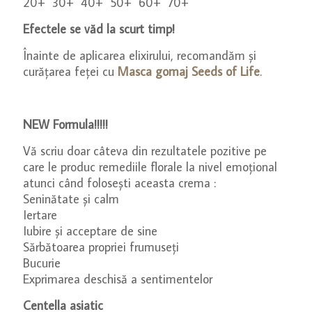
20+ 30+ 40+ 50+ 60+ 70+
Efectele se văd la scurt timp!
Înainte de aplicarea elixirului, recomandăm și
curățarea feței cu
Masca gomaj Seeds of Life
.
NEW Formula!!!!!
Vă scriu doar câteva din rezultatele pozitive pe
care le produc remediile florale la nivel emoțional
atunci când folosești aceasta crema :
Seninătate și calm
Iertare
Iubire și acceptare de sine
Sărbătoarea propriei frumuseți
Bucurie
Exprimarea deschisă a sentimentelor
Centella asiatic