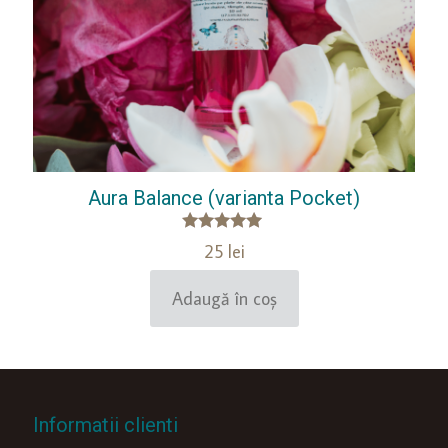
Aura Balance (varianta Pocket)
Evaluat la
25
lei
5.00
din 5
Adaugă în coș
Informatii clienti