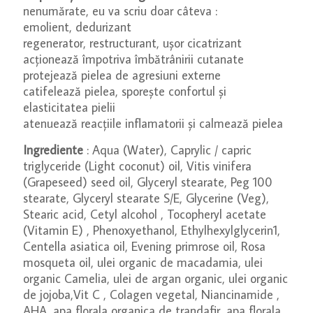
nenumărate, eu va scriu doar câteva :
emolient, dedurizant
regenerator, restructurant, ușor cicatrizant
acționează împotriva îmbătrânirii cutanate
protejează pielea de agresiuni externe
catifelează pielea, sporește confortul și
elasticitatea pielii
atenuează reacțiile inflamatorii și calmează pielea
Ingrediente
: Aqua (Water), Caprylic / capric
triglyceride (Light coconut) oil, Vitis vinifera
(Grapeseed) seed oil, Glyceryl stearate, Peg 100
stearate, Glyceryl stearate S/E, Glycerine (Veg),
Stearic acid, Cetyl alcohol , Tocopheryl acetate
(Vitamin E) , Phenoxyethanol, Ethylhexylglycerin1,
Centella asiatica oil, Evening primrose oil, Rosa
mosqueta oil, ulei organic de macadamia, ulei
organic Camelia, ulei de argan organic, ulei organic
de jojoba,Vit C , Colagen vegetal, Niancinamide ,
AHA ,apa florala organica de trandafir, apa florala