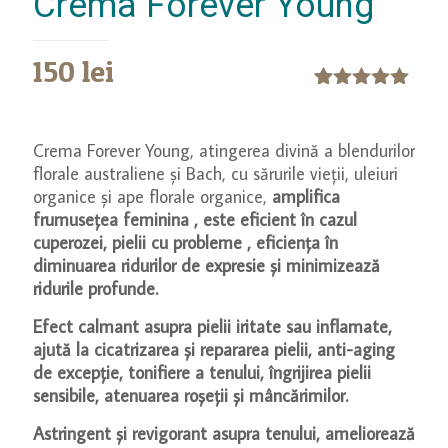
Crema Forever Young
150
lei
Evaluat la
12
5.00
din 5
pe baza a
Crema Forever Young, atingerea divină a blendurilor
evaluări de
florale australiene și Bach, cu sărurile vieții, uleiuri
la clienți
organice și ape florale organice,
amplifica
frumusețea feminina , este eficient în cazul
cuperozei, pielii cu probleme , eficiența în
diminuarea ridurilor de expresie și minimizează
ridurile profunde.
Efect calmant asupra pielii iritate sau inflamate,
ajută la cicatrizarea și repararea pielii, anti-aging
de excepție, tonifiere a tenului, îngrijirea pielii
sensibile, atenuarea roșeții și mâncărimilor.
Astringent și revigorant asupra tenului, ameliorează