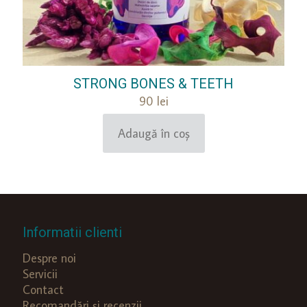
STRONG BONES & TEETH
90
lei
Adaugă în coș
Informatii clienti
Despre noi
Servicii
Contact
Recomandări și recenzii