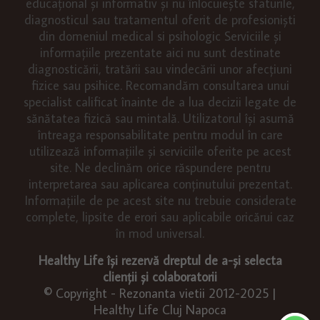
educațional și informativ și nu înlocuiește sfaturile,
diagnosticul sau tratamentul oferit de profesioniști
din domeniul medical si psihologic Serviciile și
informațiile prezentate aici nu sunt destinate
diagnosticării, tratării sau vindecării unor afecțiuni
fizice sau psihice. Recomandăm consultarea unui
specialist calificat înainte de a lua decizii legate de
sănătatea fizică sau mintală. Utilizatorul își asumă
întreaga responsabilitate pentru modul în care
utilizează informațiile și serviciile oferite pe acest
site. Ne declinăm orice răspundere pentru
interpretarea sau aplicarea conținutului prezentat.
Informațiile de pe acest site nu trebuie considerate
complete, lipsite de erori sau aplicabile oricărui caz
în mod universal.
Healthy Life își rezervă dreptul de a-și selecta
clienții și colaboratorii
© Copyright - Rezonanta vietii 2012-2025 |
Healthy Life Cluj Napoca