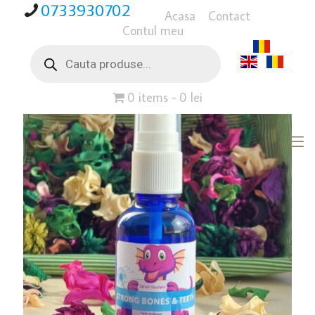
0733930702
Acasa
Contact
Contul meu
Products
search
0 items
0 lei