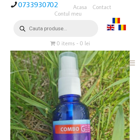
0733930702
Acasa
Contact
Contul meu
Products
search
0 items
0 lei