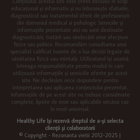
Conținutul acestui site este oferit exclusiv în scop
educațional și informativ și nu înlocuiește sfaturile,
diagnosticul sau tratamentul oferit de profesioniști
din domeniul medical si psihologic Serviciile și
informațiile prezentate aici nu sunt destinate
diagnosticării, tratării sau vindecării unor afecțiuni
fizice sau psihice. Recomandăm consultarea unui
specialist calificat înainte de a lua decizii legate de
sănătatea fizică sau mintală. Utilizatorul își asumă
întreaga responsabilitate pentru modul în care
utilizează informațiile și serviciile oferite pe acest
site. Ne declinăm orice răspundere pentru
interpretarea sau aplicarea conținutului prezentat.
Informațiile de pe acest site nu trebuie considerate
complete, lipsite de erori sau aplicabile oricărui caz
în mod universal.
Healthy Life își rezervă dreptul de a-și selecta
clienții și colaboratorii
© Copyright - Rezonanta vietii 2012-2025 |