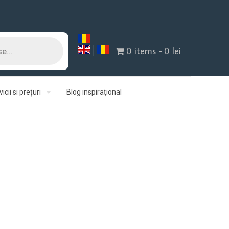
0 items
0 lei
icii si prețuri
Blog inspirațional