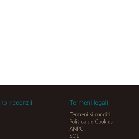
noi recenzii
Termeni legali
Termeni si conditii
Politica de Cookies
ANPC
SOL