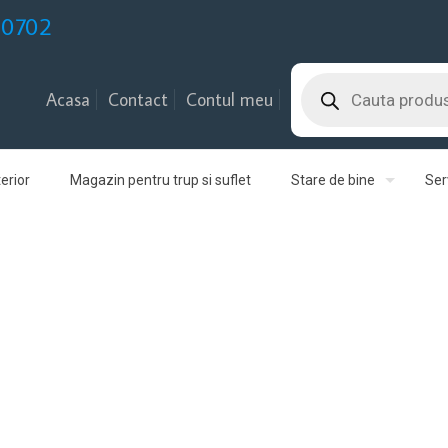
30702
Products
search
Acasa
Contact
Contul meu
erior
Magazin pentru trup si suflet
Stare de bine
Serv