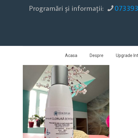
Programări şi informaţii:
07339
Acasa
Despre
Upgrade Int