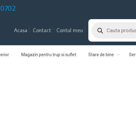
30702
Products
search
Acasa
Contact
Contul meu
erior
Magazin pentru trup si suflet
Stare de bine
Serv