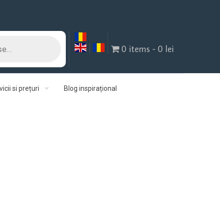
0 items
0 lei
icii si prețuri
Blog inspirațional