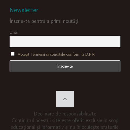
Newsletter
Înscrie-te pentru a primi noutăți
Email
Accept Termenii si conditiile conform G.D.P.R.
Declinare de responsabilitate
Conținutul acestui site este oferit exclusiv în scop
educațional și informativ și nu înlocuiește sfaturile,