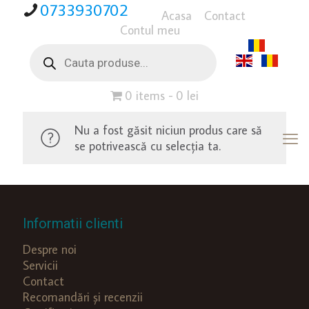
0733930702
Acasa
Contact
Contul meu
Products
search
0 items
0 lei
Nu a fost găsit niciun produs care să
se potrivească cu selecția ta.
Informatii clienti
Despre noi
Servicii
Contact
Recomandări și recenzii