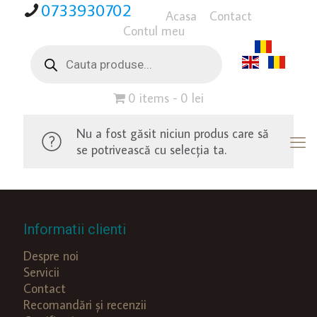
0733930702
Acasa
Contact
Contul meu
Products
search
0 items
0 lei
Nu a fost găsit niciun produs care să
se potrivească cu selecția ta.
Informatii clienti
Despre noi
Servicii
Contact
Recomandări și recenzii