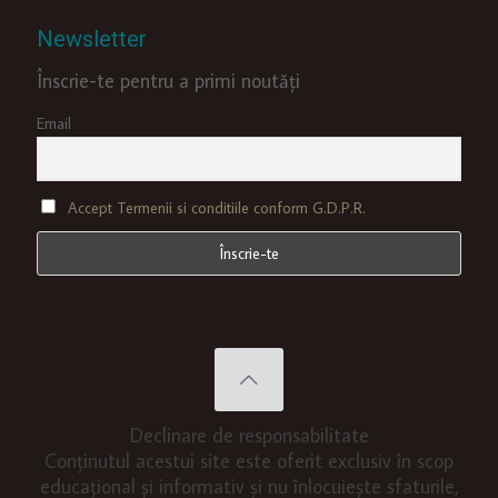
Newsletter
Înscrie-te pentru a primi noutăți
Email
Accept Termenii si conditiile conform G.D.P.R.
Declinare de responsabilitate
Conținutul acestui site este oferit exclusiv în scop
educațional și informativ și nu înlocuiește sfaturile,