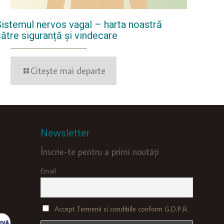
Sistemul nervos vagal – harta noastră
către siguranță și vindecare
Citește mai departe
Newsletter
Înscrie-te pentru a primi noutăți
Email
Accept Termenii si conditiile conform G.D.P.R.