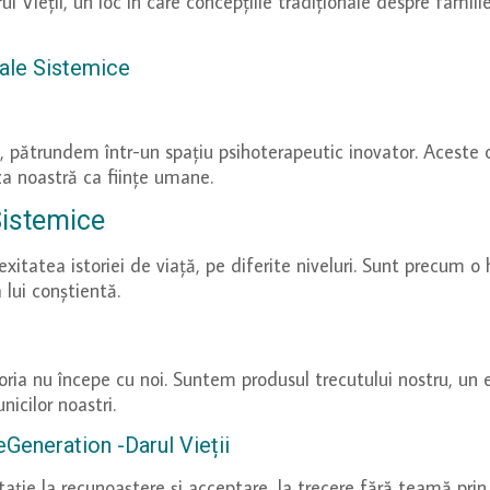
ieții, un loc în care concepțiile tradiționale despre familie
iale Sistemice
, pătrundem într-un spațiu psihoterapeutic inovator. Aceste co
aza noastră ca ființe umane.
 Sistemice
itatea istoriei de viață, pe diferite niveluri. Sunt precum o ha
 lui conștientă.
oria nu începe cu noi. Suntem produsul trecutului nostru, un 
unicilor noastri.
Generation -Darul Vieții
ație la recunoaștere și acceptare, la trecere fără teamă prin 