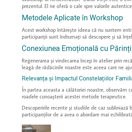
prezentul. El ne oferă o cale spre valorile autentic
Metodele Aplicate în Workshop
Acest workshop întărește ideea că nu suntem entită
participanții sunt îndrumați să descopere și să înț
Conexiunea Emoțională cu Părinții,
Regenerarea și vindecarea încep în atelier prin recă
leagă de rădăcinile noastre este aceea care ne aju
Relevanța și Impactul Constelațiilor Famili
În partea aceasta a călătoriei noastre, observăm cu
roadele cunoașterii acestei metode terapeutice.
Descoperirile recente și studiile de caz subliniază 
participanților de a avea o abordare mai echilibrată