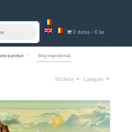
0 items
0 lei
icii si prețuri
Blog inspirațional
Etichete
Categorii