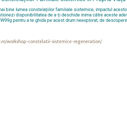
ai bine lumea constelațiilor familiale sistemice, impactul acesto
uestionezi disponibilitatea de a-ți deschide inima către aceste a
gYW99g
pentru a te ghida pe acest drum neexplorat, de descoperire
i.ro/workshop-constelatii-sistemice-regeneration/