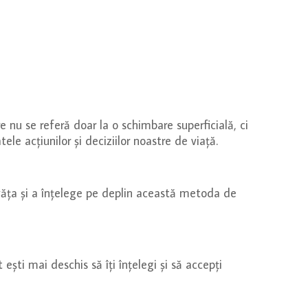
u se referă doar la o schimbare superficială, ci
ele acțiunilor și deciziilor noastre de viață.
văța și a înțelege pe deplin această metoda de
 ești mai deschis să îți înțelegi și să accepți