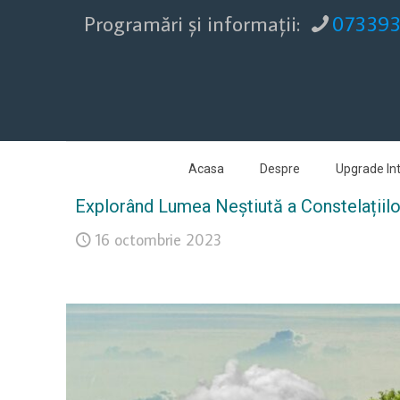
Programări şi informaţii:
07339
Acasa
Despre
Upgrade Int
Explorând Lumea Neștiută a Constelațiil
16 octombrie 2023