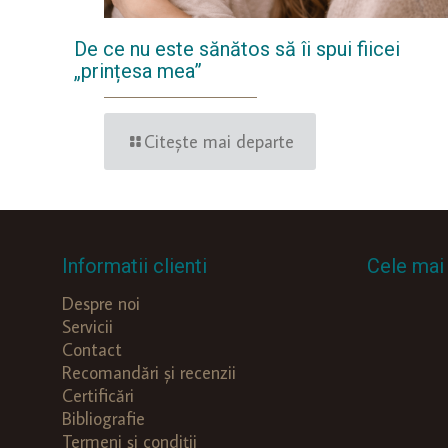
De ce nu este sănătos să îi spui fiicei
„prințesa mea”
Citește mai departe
Informatii clienti
Cele mai 
Despre noi
Servicii
Contact
Recomandări și recenzii
Certificări
Bibliografie
Termeni și condiții