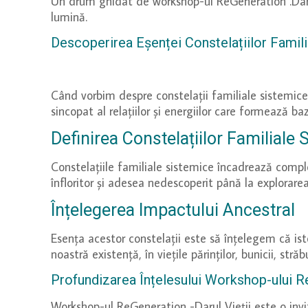
Un drum ghidat de workshop-ul ReGeneration .Darul V
lumină.
Descoperirea Eșenței Constelațiilor Famil
Când vorbim despre constelații familiale sistemice
sincopat al relațiilor și energiilor care formează b
Definirea Constelațiilor Familiale
Constelațiile familiale sistemice încadrează complex
înfloritor și adesea nedescoperit până la explorarea
Înțelegerea Impactului Ancestral
Esența acestor constelații este să înțelegem că ist
noastră existență, în viețile părinților, bunicii, străb
Profundizarea Înțelesului Workshop-ului Re
Workshop-ul ReGeneration -Darul Vieții este o invit