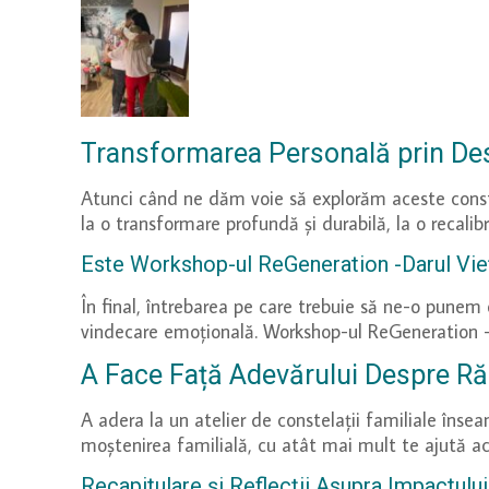
Transformarea Personală prin Des
Atunci când ne dăm voie să explorăm aceste conste
la o transformare profundă și durabilă, la o recalibr
Este Workshop-ul ReGeneration -Darul Vieți
În final, întrebarea pe care trebuie să ne-o pune
vindecare emoțională. Workshop-ul ReGeneration -D
A Face Față Adevărului Despre Ră
A adera la un atelier de constelații familiale înseam
moștenirea familială, cu atât mai mult te ajută acest
Recapitulare și Reflecții Asupra Impactului