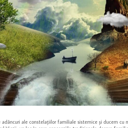
 adâncuri ale constelațiilor familiale sistemice și ducem cu 