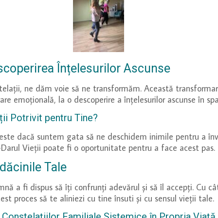
coperirea Înțelesurilor Ascunse
lații, ne dăm voie să ne transformăm. Această transformare n
are emoțională, la o descoperire a înțelesurilor ascunse în spat
i Potrivit pentru Tine?
m este dacă suntem gata să ne deschidem inimile pentru a în
arul Vieții poate fi o oportunitate pentru a face acest pas.
dăcinile Tale
nă a fi dispus să îți confrunți adevărul și să îl accepți. Cu cât
 proces să te aliniezi cu tine însuti și cu sensul vieții tale.
 Constelațiilor Familiale Sistemice în Propria Viață