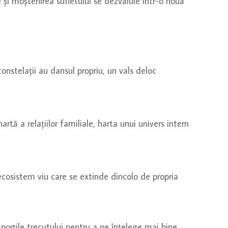
 și moștenirea sufletului se dezvăluie într-o nouă
nstelații au dansul propriu, un vals deloc
rtă a relațiilor familiale, harta unui univers intern
ecosistem viu care se extinde dincolo de propria
porțile trecutului pentru a ne înțelege mai bine