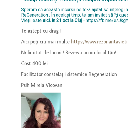
Sperăm că această incursiune te-a ajutat să înțelegi m
ReGeneration . În același timp, te-am invitat să îți q
Vieții este
aici, in 21 oct la Cluj
–
https://fb.me/e/Jk
Te aștept cu drag !
Aici poți citi mai multe
https://www.rezonantavieti
Nr limitat de locuri ! Rezerva acum locul tău!
Cost 400 lei
Facilitator constelații sistemice Regeneration
Psih Mirela Vicovan