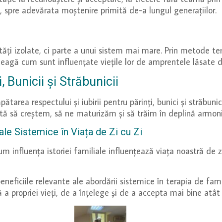
e, spre adevărata moștenire primită de-a lungul generațiilor.
ți izolate, ci parte a unui sistem mai mare. Prin metode tera
eleagă cum sunt influențate viețile lor de amprentele lăsate d
 Bunicii și Străbunicii
pătarea respectului și iubirii pentru părinți, bunici și străb
tă să creștem, să ne maturizăm și să trăim în deplină armoni
ale Sistemice în Viața de Zi cu Zi
m influența istoriei familiale influențează viața noastră de 
beneficiile relevante ale abordării sistemice în terapia de fam
 a propriei vieți, de a înțelege și de a accepta mai bine atât e