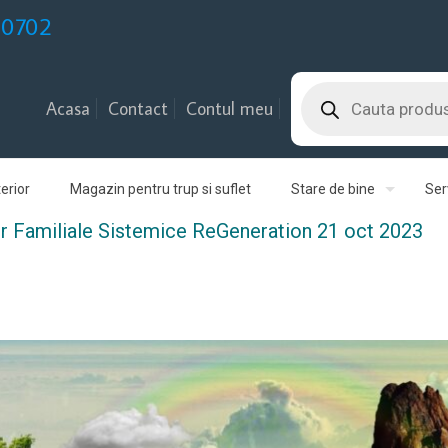
30702
Products
search
Acasa
Contact
Contul meu
erior
Magazin pentru trup si suflet
Stare de bine
Serv
or Familiale Sistemice ReGeneration 21 oct 2023