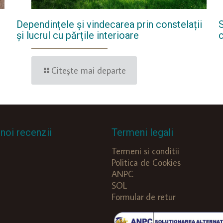
Dependințele și vindecarea prin constelații
și lucrul cu părțile interioare
Citește mai departe
noi recenzii
Termeni legali
Termeni si conditii
Politica de Cookies
ANPC
SOL
Formular de retur