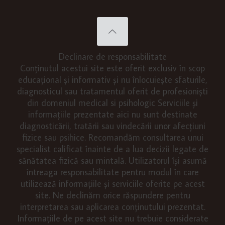
Declinare de responsabilitate
Conținutul acestui site este oferit exclusiv în scop
educațional și informativ și nu înlocuiește sfaturile,
diagnosticul sau tratamentul oferit de profesioniști
din domeniul medical si psihologic Serviciile și
informațiile prezentate aici nu sunt destinate
diagnosticării, tratării sau vindecării unor afecțiuni
fizice sau psihice. Recomandăm consultarea unui
specialist calificat înainte de a lua decizii legate de
sănătatea fizică sau mintală. Utilizatorul își asumă
întreaga responsabilitate pentru modul în care
utilizează informațiile și serviciile oferite pe acest
site. Ne declinăm orice răspundere pentru
interpretarea sau aplicarea conținutului prezentat.
Informațiile de pe acest site nu trebuie considerate