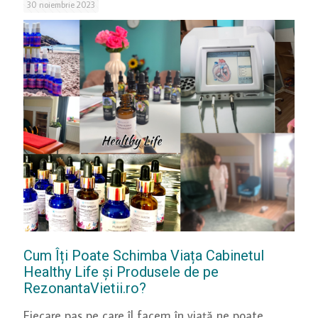
30 noiembrie 2023
Cum Îți Poate Schimba Viața Cabinetul
Healthy Life și Produsele de pe
RezonantaVietii.ro?
Fiecare pas pe care îl facem în viață ne poate