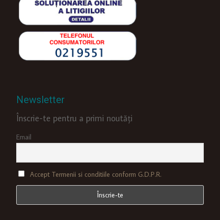
Newsletter
Înscrie-te pentru a primi noutăți
Email
Accept Termenii si conditiile conform G.D.P.R.