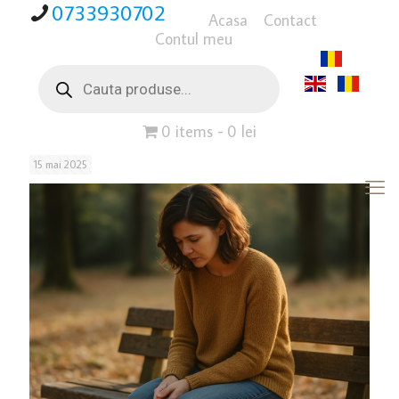
0733930702
Acasa
Contact
Contul meu
Products
search
0 items
0 lei
15 mai 2025