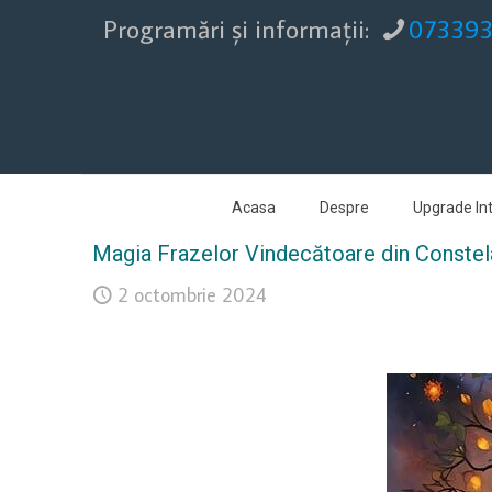
Programări şi informaţii:
07339
Acasa
Despre
Upgrade Int
Magia Frazelor Vindecătoare din Constela
2 octombrie 2024