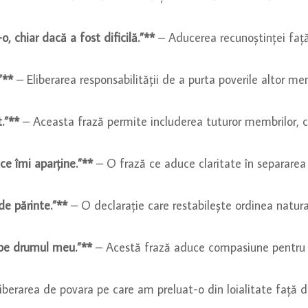
, chiar dacă a fost dificilă.”**
– Aducerea recunoștinței față 
”**
– Eliberarea responsabilității de a purta poverile altor mem
.”**
– Aceasta frază permite includerea tuturor membrilor, chia
ce îmi aparține.”**
– O frază ce aduce claritate în separarea d
 de părinte.”**
– O declarație care restabilește ordinea natural
 pe drumul meu.”**
– Acestă frază aduce compasiune pentru d
iberarea de povara pe care am preluat-o din loialitate față d