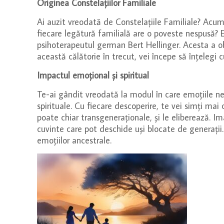
Originea Constelațiilor Familiale
Ai auzit vreodată de Constelațiile Familiale? Acum 
fiecare legătură familială are o poveste nespusă? Ei
psihoterapeutul german Bert Hellinger. Acesta a ob
această călătorie în trecut, vei începe să înțelegi 
Impactul emoțional și spiritual
Te-ai gândit vreodată la modul în care emoțiile necl
spirituale. Cu fiecare descoperire, te vei simți mai
poate chiar transgeneraționale, și le eliberează. Im
cuvinte care pot deschide uși blocate de generații. 
emoțiilor ancestrale.