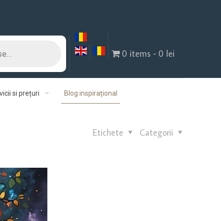
0 items
0 lei
icii si prețuri
Blog inspirațional
Etichete
Categorii