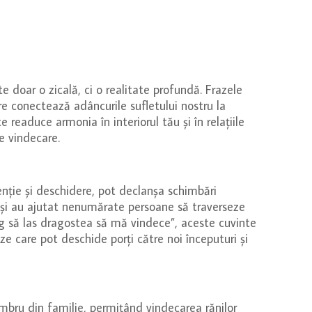
e doar o zicală, ci o realitate profundă. Frazele
e conectează adâncurile sufletului nostru la
 readuce armonia în interiorul tău și în relațiile
e vindecare.
enție și deschidere, pot declanșa schimbări
 și au ajutat nenumărate persoane să traverseze
leg să las dragostea să mă vindece”, aceste cuvinte
ze care pot deschide porți către noi începuturi și
mbru din familie, permițând vindecarea rănilor