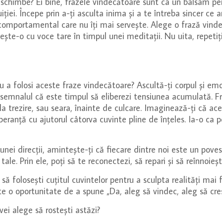
schimbe? Ei bine, frazele vindecătoare sunt ca un balsam pen
iției. Începe prin a-ți asculta inima și a te întreba sincer ce
comportamental care nu îți mai servește. Alege o frază vinde
ește-o cu voce tare în timpul unei meditații. Nu uita, repetiț
a folosi aceste fraze vindecătoare? Ascultă-ți corpul și emoț
 semnalul că este timpul să eliberezi tensiunea acumulată. F
 la trezire, sau seara, înainte de culcare. Imaginează-ți că a
ranță cu ajutorul câtorva cuvinte pline de înțeles. Ia-o ca pe
nei direcții, amintește-ți că fiecare dintre noi este un poves
 tale. Prin ele, poți să te reconectezi, să repari și să reînnoi
, să folosești cuțitul cuvintelor pentru a sculpta realități ma
este o oportunitate de a spune „Da, aleg să vindec, aleg să cre
i alege să rostești astăzi?