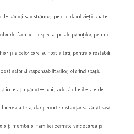
de părinți sau strămoși pentru darul vieții poate
bri de familie, în special pe ale părinților, pentru
r și a celor care au fost uitați, pentru a restabili
estinelor și responsabilităților, oferind spațiu
ă în relația părinte-copil, aducând eliberare de
urerea altora, dar permite distanțarea sănătoasă
e alți membri ai familiei permite vindecarea și