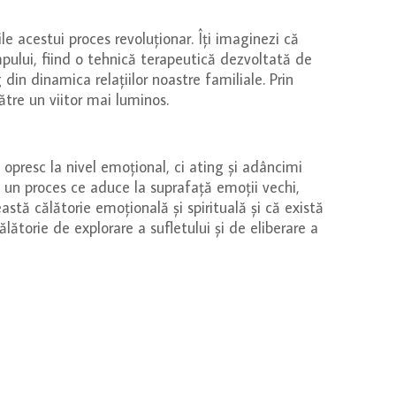
e acestui proces revoluționar. Îți imaginezi că
impului, fiind o tehnică terapeutică dezvoltată de
in dinamica relațiilor noastre familiale. Prin
ătre un viitor mai luminos.
 opresc la nivel emoțional, ci ating și adâncimi
te un proces ce aduce la suprafață emoții vechi,
astă călătorie emoțională și spirituală și că există
lătorie de explorare a sufletului și de eliberare a