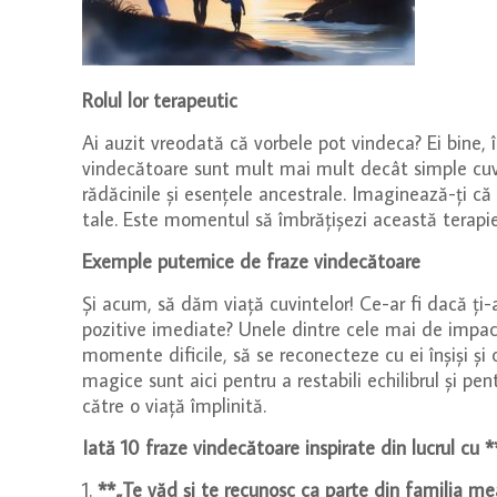
Rolul lor terapeutic
Ai auzit vreodată că vorbele pot vindeca? Ei bine, î
vindecătoare sunt mult mai mult decât simple cuvin
rădăcinile și esențele ancestrale. Imaginează-ți că 
tale. Este momentul să îmbrățișezi această terapi
Exemple puternice de fraze vindecătoare
Și acum, să dăm viață cuvintelor! Ce-ar fi dacă ți-
pozitive imediate? Unele dintre cele mai de impac
momente dificile, să se reconecteze cu ei înșiși și
magice sunt aici pentru a restabili echilibrul și p
către o viață împlinită.
Iată 10 fraze vindecătoare inspirate din lucrul cu **
1.
**„Te văd și te recunosc ca parte din familia me