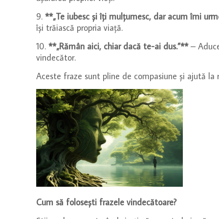
9.
**„Te iubesc și îți mulțumesc, dar acum îmi urm
își trăiască propria viață.
10.
**„Rămân aici, chiar dacă te-ai dus.”**
– Aducer
vindecător.
Aceste fraze sunt pline de compasiune și ajută la r
Cum să folosești frazele vindecătoare?