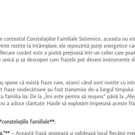
n contextul Constelațiilor Familiale Sistemice, aceasta nu est
te rostite la întâmplare; ele reprezintă punți energetice car
fiecare cuvânt este o piatră prețioasă într-un colier care poate
e unică și să descoperi cum frazele pot deveni instrumente d
aș spune că există fraze care, atunci când sunt rostite cu int
t fraze vindecătoare au fost transmise de-a lungul timpului
 cu familia lor. De la „Îmi este permis să reușesc” până la „A
entru a aduce claritate. Haide să explorăm împreună aceste fra
constelațiile familiale**:
a.”**
– Această frază onorează și validează locul fiecărui me