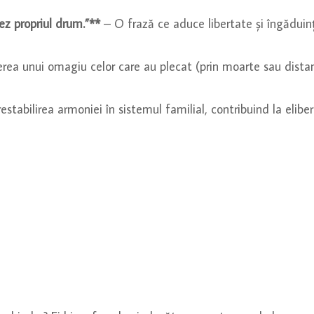
ez propriul drum.”**
– O frază ce aduce libertate și îngăduință
ea unui omagiu celor care au plecat (prin moarte sau distanț
estabilirea armoniei în sistemul familial, contribuind la elib