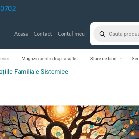
30702
Products
search
Acasa
Contact
Contul meu
erior
Magazin pentru trup si suflet
Stare de bine
Serv
țiile Familiale Sistemice