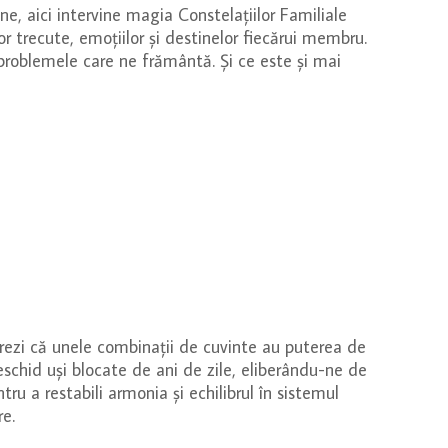
, aici intervine magia Constelațiilor Familiale
r trecute, emoțiilor și destinelor fiecărui membru.
 problemele care ne frământă. Și ce este și mai
rezi că unele combinații de cuvinte au puterea de
eschid uși blocate de ani de zile, eliberându-ne de
tru a restabili armonia și echilibrul în sistemul
re.