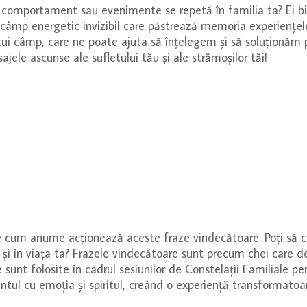
omportament sau evenimente se repetă în familia ta? Ei bine
 câmp energetic invizibil care păstrează memoria experiențelo
stui câmp, care ne poate ajuta să înțelegem și să soluționăm
ajele ascunse ale sufletului tău și ale strămoșilor tăi!
re cum anume acționează aceste fraze vindecătoare. Poți să c
 și în viața ta? Frazele vindecătoare sunt precum chei care d
sunt folosite în cadrul sesiunilor de Constelații Familiale pen
ntul cu emoția și spiritul, creând o experiență transformatoa