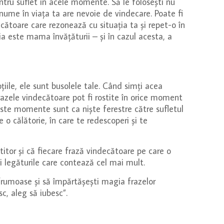
tru suflet în acele momente. Să le folosești nu
 anume în viața ta are nevoie de vindecare. Poate fi
cătoare care rezonează cu situația ta și repet-o în
ia este mama învățăturii – și în cazul acesta, a
iile, ele sunt busolele tale. Când simți acea
razele vindecătoare pot fi rostite în orice moment
ceste momente sunt ca niște ferestre către sufletul
 o călătorie, în care te redescoperi și te
titor și că fiecare frază vindecătoare pe care o
ești legăturile care contează cel mai mult.
i frumoase și să împărtășești magia frazelor
sc, aleg să iubesc”.