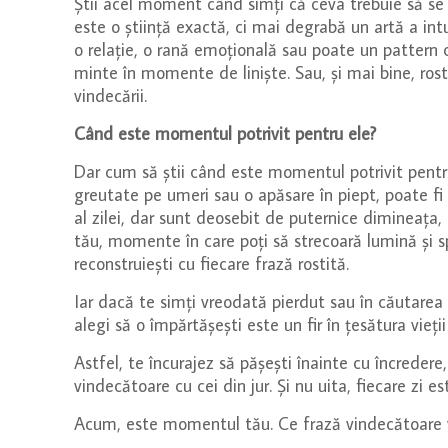
Știi acel moment când simți că ceva trebuie să se 
este o știință exactă, ci mai degrabă un artă a intu
o relație, o rană emoțională sau poate un pattern 
minte în momente de liniște. Sau, și mai bine, rost
vindecării.
Când este momentul potrivit pentru ele?
Dar cum să știi când este momentul potrivit pentru 
greutate pe umeri sau o apăsare în piept, poate fi
al zilei, dar sunt deosebit de puternice dimineața,
tău, momente în care poți să strecoară lumină și spe
reconstruiești cu fiecare frază rostită.
Iar dacă te simți vreodată pierdut sau în căutarea u
alegi să o împărtășești este un fir în țesătura vieții
Astfel, te încurajez să pășești înainte cu încredere
vindecătoare cu cei din jur. Și nu uita, fiecare zi 
Acum, este momentul tău. Ce frază vindecătoare ve