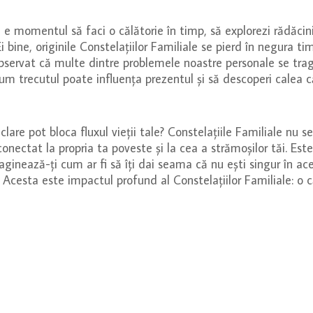
e momentul să faci o călătorie în timp, să explorezi rădăcinil
 bine, originile Constelațiilor Familiale se pierd în negura t
servat că multe dintre problemele noastre personale se trag d
cum trecutul poate influența prezentul și să descoperi calea c
are pot bloca fluxul vieții tale? Constelațiile Familiale nu se
 conectat la propria ta poveste și la cea a strămoșilor tăi. Es
aginează-ți cum ar fi să îți dai seama că nu ești singur în ace
Acesta este impactul profund al Constelațiilor Familiale: o că