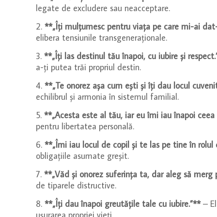
legate de excludere sau neacceptare.
2.
**„Îți mulțumesc pentru viața pe care mi-ai dat-o
elibera tensiunile transgeneraționale.
3.
**„Îți las destinul tău înapoi, cu iubire și respect.
a-ți putea trăi propriul destin.
4.
**„Te onorez așa cum ești și îți dau locul cuvenit
echilibrul și armonia în sistemul familial.
5.
**„Acesta este al tău, iar eu îmi iau înapoi ceea 
pentru libertatea personală.
6.
**„Îmi iau locul de copil și te las pe tine în rolul
obligațiile asumate greșit.
7.
**„Văd și onorez suferința ta, dar aleg să merg
de tiparele distructive.
8.
**„Îți dau înapoi greutățile tale cu iubire.”**
– El
ușurarea propriei vieți.