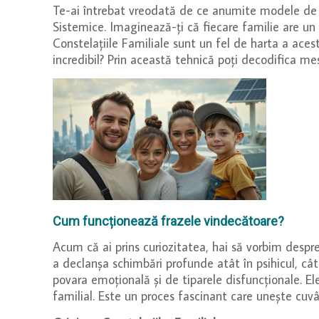
Te-ai întrebat vreodată de ce anumite modele de c
Sistemice. Imaginează-ți că fiecare familie are un
Constelațiile Familiale sunt un fel de harta a ace
incredibil? Prin această tehnică poți decodifica mes
Cum funcționează frazele vindecătoare?
Acum că ai prins curiozitatea, hai să vorbim desp
a declanșa schimbări profunde atât în psihicul, cât
povara emoțională și de tiparele disfuncționale. Ele 
familial. Este un proces fascinant care unește cuvâ