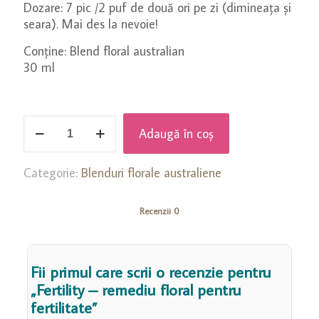
Dozare: 7 pic /2 puf de două ori pe zi (dimineața și
seara). Mai des la nevoie!
Conține: Blend floral australian
30 ml
Cantitate
Adaugă în coș
Fertility
-
remediu
Categorie:
Blenduri florale australiene
floral
pentru
Recenzii
0
fertilitate
Fii primul care scrii o recenzie pentru
„Fertility – remediu floral pentru
fertilitate”