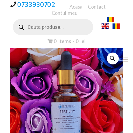
0733930702
Acasa
Contact
Contul meu
Products
search
0 items
0 lei