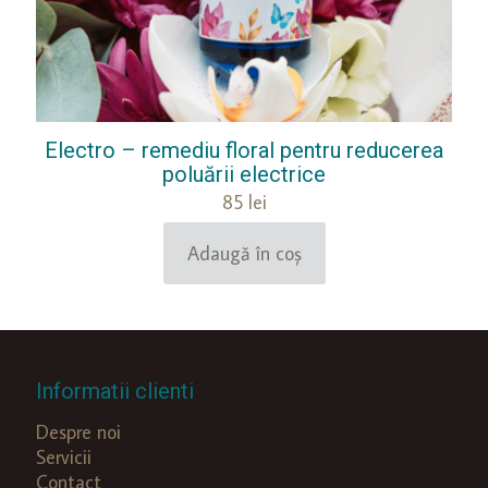
Electro – remediu floral pentru reducerea
poluării electrice
85
lei
Adaugă în coș
Informatii clienti
Despre noi
Servicii
Contact