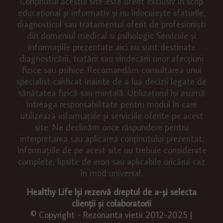
Conținutul acestui site este oferit exclusiv în scop
educațional și informativ și nu înlocuiește sfaturile,
diagnosticul sau tratamentul oferit de profesioniști
din domeniul medical si psihologic Serviciile și
informațiile prezentate aici nu sunt destinate
diagnosticării, tratării sau vindecării unor afecțiuni
fizice sau psihice. Recomandăm consultarea unui
specialist calificat înainte de a lua decizii legate de
sănătatea fizică sau mintală. Utilizatorul își asumă
întreaga responsabilitate pentru modul în care
utilizează informațiile și serviciile oferite pe acest
site. Ne declinăm orice răspundere pentru
interpretarea sau aplicarea conținutului prezentat.
Informațiile de pe acest site nu trebuie considerate
complete, lipsite de erori sau aplicabile oricărui caz
în mod universal.
Healthy Life își rezervă dreptul de a-și selecta
clienții și colaboratorii
© Copyright - Rezonanta vietii 2012-2025 |