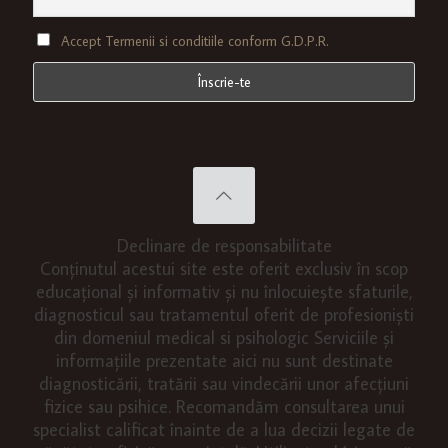
Accept Termenii si conditiile conform G.D.P.R.
Declinare de responsabilitate
Conținutul acestui site este oferit exclusiv în scop
educațional și informativ și nu înlocuiește sfaturile,
diagnosticul sau tratamentul oferit de profesioniști
din domeniul medical si psihologic Serviciile și
informațiile prezentate aici nu sunt destinate
diagnosticării, tratării sau vindecării unor afecțiuni
fizice sau psihice. Recomandăm consultarea unui
specialist calificat înainte de a lua decizii legate de