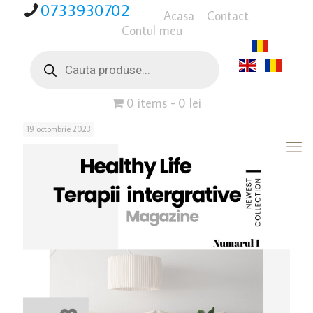
0733930702
Acasa
Contact
Contul meu
Products
search
0 items
0 lei
19 octombrie 2023