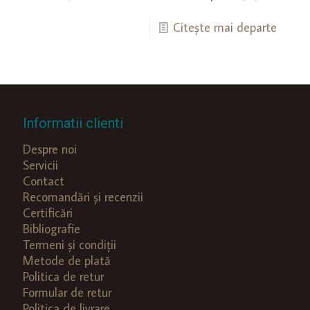
Citește mai departe
Informatii clienti
Despre noi
Servicii
Contact
Recomandări și recenzii
Certificări
Bibliografie
Termeni și condiții
Metode de plată
Politica de retur
Formular de retur
Politica de livrare