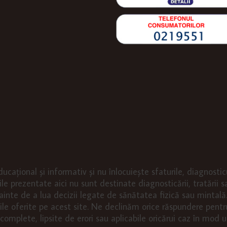
ducațional și informativ și nu înlocuiește sfaturile, diagnosti
le prezentate aici nu sunt destinate diagnosticării, tratării sa
inte de a lua decizii legate de sănătatea fizică sau mintală. 
ciile oferite pe acest site. Ne declinăm orice răspundere pentr
omplete, lipsite de erori sau aplicabile oricărui caz în mod un