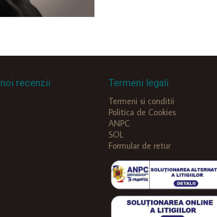
noi recenzii
Termeni legali
Termeni si conditii
Politica de Cookies
ANPC
SOL
Formular de retur