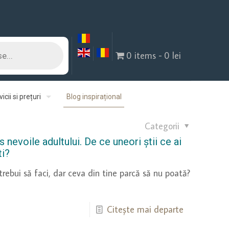
0 items
0 lei
icii si prețuri
Blog inspirațional
Categorii
s nevoile adultului. De ce uneori știi ce ai
ti?
r trebui să faci, dar ceva din tine parcă să nu poată?
Citește mai departe