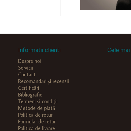
Informatii clienti
Cele mai 
Despre noi
Servicii
Contact
Recomandări și recenzii
Certificări
Bibliografie
Termeni și condiții
Metode de plată
Politica de retur
Formular de retur
Politica de livrare