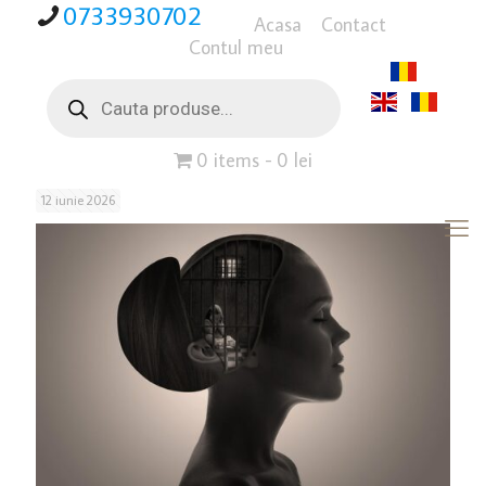
0733930702
Acasa
Contact
Contul meu
Products
search
0 items
0 lei
12 iunie 2026