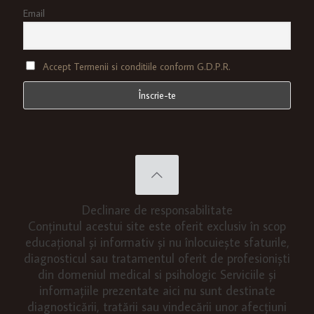
Email
Accept Termenii si conditiile conform G.D.P.R.
Declinare de responsabilitate
Conținutul acestui site este oferit exclusiv în scop
educațional și informativ și nu înlocuiește sfaturile,
diagnosticul sau tratamentul oferit de profesioniști
din domeniul medical si psihologic Serviciile și
informațiile prezentate aici nu sunt destinate
diagnosticării, tratării sau vindecării unor afecțiuni