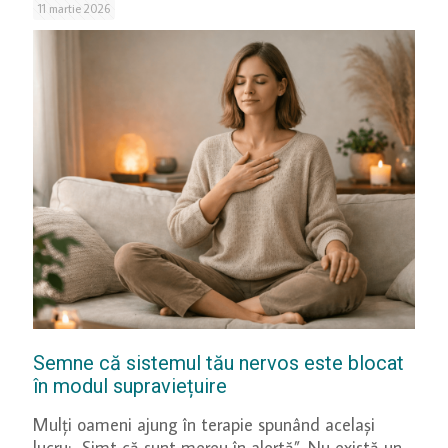
11 martie 2026
Semne că sistemul tău nervos este blocat
în modul supraviețuire
Mulți oameni ajung în terapie spunând același
lucru: „Simt că sunt mereu în alertă”. Nu există un