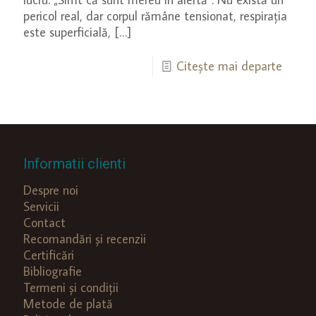
pericol real, dar corpul rămâne tensionat, respirația
este superficială,
[…]
Citește mai departe
Informatii clienti
Despre noi
Servicii
Contact
Recomandări și recenzii
Certificări
Bibliografie
Termeni și condiții
Metode de plată