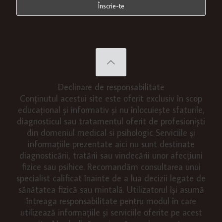
Declinare de responsabilitate
Conținutul acestui site este oferit exclusiv în scop
educațional și informativ și nu înlocuiește sfaturile,
diagnosticul sau tratamentul oferit de profesioniști
din domeniul medical si psihologic Serviciile și
informațiile prezentate aici nu sunt destinate
diagnosticării, tratării sau vindecării unor afecțiuni
fizice sau psihice. Recomandăm consultarea unui
specialist calificat înainte de a lua decizii legate de
sănătatea fizică sau mintală. Utilizatorul își asumă
întreaga responsabilitate pentru modul în care
utilizează informațiile și serviciile oferite pe acest