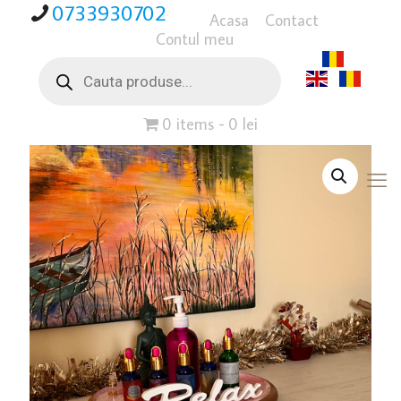
0733930702
Acasa
Contact
Contul meu
Products
search
0 items
0 lei