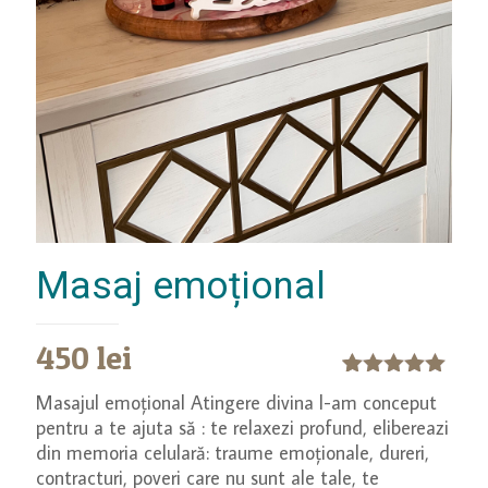
Masaj emoțional
450
lei
Evaluat la
3
Masajul emoțional Atingere divina l-am conceput
5.00
din 5
pentru a te ajuta să : te relaxezi profund, elibereazi
pe baza a
din memoria celulară: traume emoționale, dureri,
evaluări de
la clienți
contracturi, poveri care nu sunt ale tale, te