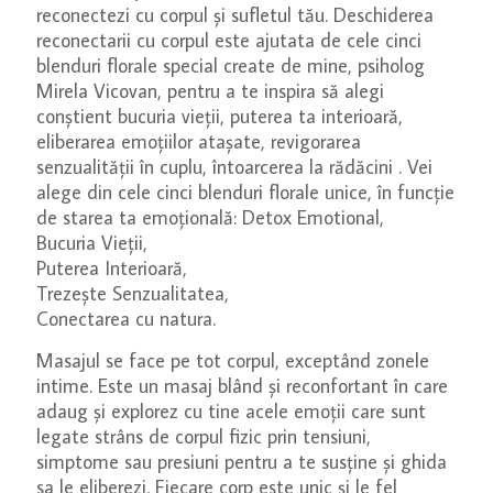
reconectezi cu corpul și sufletul tău. Deschiderea
reconectarii cu corpul este ajutata de cele cinci
blenduri florale special create de mine, psiholog
Mirela Vicovan, pentru a te inspira să alegi
conștient bucuria vieții, puterea ta interioară,
eliberarea emoțiilor atașate, revigorarea
senzualității în cuplu, întoarcerea la rădăcini . Vei
alege din cele cinci blenduri florale unice, în funcție
de starea ta emoțională: Detox Emotional,
Bucuria Vieții,
Puterea Interioară,
Trezește Senzualitatea,
Conectarea cu natura.
Masajul se face pe tot corpul, exceptând zonele
intime. Este un masaj blând și reconfortant în care
adaug și explorez cu tine acele emoții care sunt
legate strâns de corpul fizic prin tensiuni,
simptome sau presiuni pentru a te susține și ghida
sa le eliberezi. Fiecare corp este unic și le fel