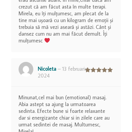
crezut că am făcut asta în multe terapi.
Mirela, eu îți mulțumesc, am plecat de la
tine mai ușoară cu un kilogram de emoții și
trebuia să mă vezi aseară și astăzi. Cânt și
dansez cum nu am mai făcut demult. Îți
mulțumesc
Nicoleta
–
13 februarie
2024
Evaluat la
5
din 5
Minunat,cel mai bun (emotional) masaj.
Abia astept sa ajung la urmatoarea
sedinta. Efecte bune si foarte relaxante
dar si energizante chiar si in zilele care au
urmat sedintei de masaj. Multumesc,
Mirela!