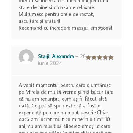
merita sa incercam si lucruri noi pentru o
stare de bine si o oaza de relaxare.
Mulțumesc pentru orele de rasfat,
ascultare si sfaturi!
Recomand cu încredere masajul emoțional.
Starjil Alexandra
–
28
iunie 2024
Evaluat la
5
din 5
A venit momentul pentru care o urmăresc
pe Mirela de multă vreme și mă bucur tare
că nu am renunțat, cum aș fii făcut altă
dată. Ce pot să spun este că a fost o
experiență pe care nu o pot descrie.Chiar
dacă am lucrat mult cu mine în ultimii 10
ani, nu am reușit să eliberez emoțiile care
erau ascunse adânc în mine,chiar dacă am