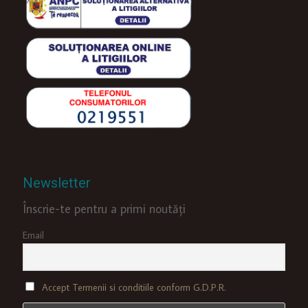
Newsletter
Înscrie-te pentru a primi noutăți
Email
Accept Termenii si conditiile conform G.D.P.R.