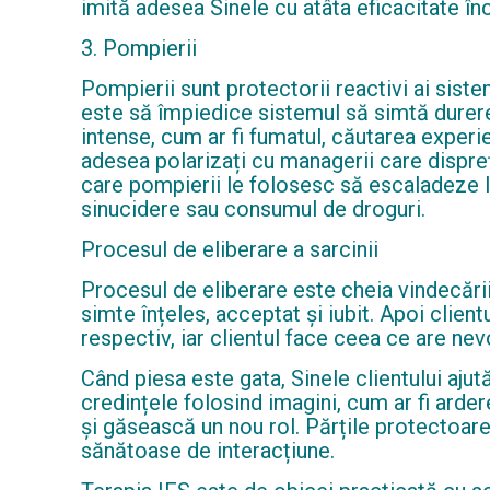
imită adesea Sinele cu atâta eficacitate încâ
3. Pompierii
Pompierii sunt protectorii reactivi ai siste
este să împiedice sistemul să simtă durere
intense, cum ar fi fumatul, căutarea exper
adesea polarizați cu managerii care dispre
care pompierii le folosesc să escaladeze 
sinucidere sau consumul de droguri.
Procesul de eliberare a sarcinii
Procesul de eliberare este cheia vindecării e
simte înțeles, acceptat și iubit. Apoi clien
respectiv, iar clientul face ceea ce are nev
Când piesa este gata, Sinele clientului aju
credințele folosind imagini, cum ar fi ardere
și găsească un nou rol. Părțile protectoar
sănătoase de interacțiune.