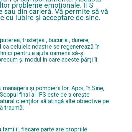
 altor probleme emoționale. IFS
 sau din carieră. Vă permite să vă
ne cu iubire și acceptare de sine.
uterea, tristețea , bucuria , durere,
el ca celulele noastre se regenerează în
nici pentru a ajuta oamenii să-și
 precum și modul în care aceste părți îi
managerii și pompierii lor. Apoi, în Sine,
Scopul final al IFS este de a crește
tural clienților să atingă alte obiective pe
pă traumă.
amilii, fiecare parte are propriile