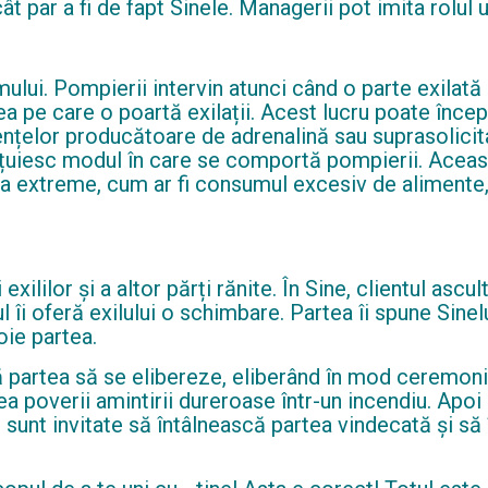
t par a fi de fapt Sinele. Managerii pot imita rolul un
mului. Pompierii intervin atunci când o parte exilat
a pe care o poartă exilații. Acest lucru poate înce
iențelor producătoare de adrenalină sau suprasolicit
țuiesc modul în care se comportă pompierii. Aceast
la extreme, cum ar fi consumul excesiv de alimente
xililor și a altor părți rănite. În Sine, clientul ascu
tul îi oferă exilului o schimbare. Partea îi spune Si
oie partea.
tă partea să se elibereze, eliberând în mod ceremon
a poverii amintirii dureroase într-un incendiu. Apoi cl
e sunt invitate să întâlnească partea vindecată și 