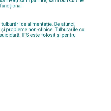
înveți să fii părinte, să fii bun cu tine
 funcțional.
tulburări de alimentație. De atunci,
și probleme non-clinice. Tulburările cu
suicidară. IFS este folosit și pentru