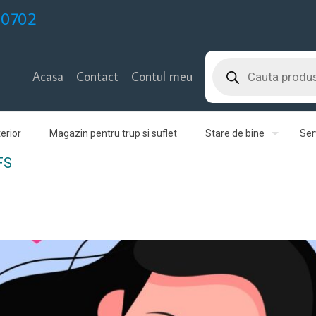
30702
Products
search
Acasa
Contact
Contul meu
erior
Magazin pentru trup si suflet
Stare de bine
Serv
FS