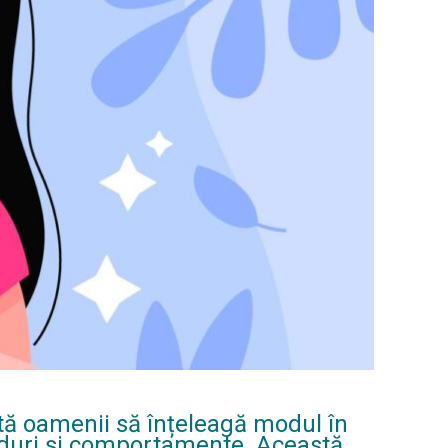
ută oamenii să înțeleagă modul în
gânduri și comportamente. Această