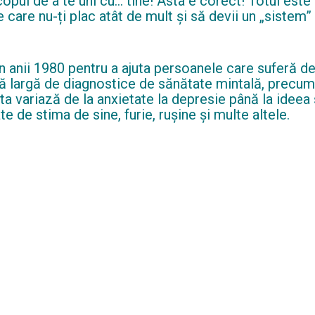
ul de a te uni cu… tine! Asta e corect! Totul este să 
ne care nu-ți plac atât de mult și să devii un „sistem”
 anii 1980 pentru a ajuta persoanele care suferă de 
mă largă de diagnostice de sănătate mintală, precum 
ta variază de la anxietate la depresie până la ideea 
 de stima de sine, furie, rușine și multe altele.