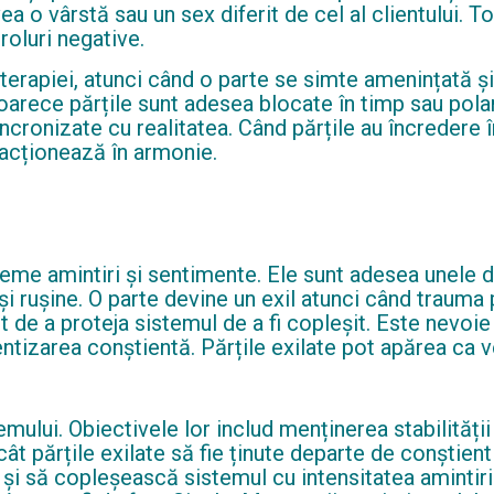
ea o vârstă sau un sex diferit de cel al clientului. T
 roluri negative.
terapiei, atunci când o parte se simte amenințată și
oarece părțile sunt adesea blocate în timp sau pol
ronizate cu realitatea. Când părțile au încredere în
m acționează în armonie.
reme amintiri și sentimente. Ele sunt adesea unele di
 și rușine. O parte devine un exil atunci când traum
ort de a proteja sistemul de a fi copleșit. Este nevoi
entizarea conștientă. Părțile exilate pot apărea ca ve
emului. Obiectivele lor includ menținerea stabilități
cât părțile exilate să fie ținute departe de conștien
ă și să copleșească sistemul cu intensitatea amintiri