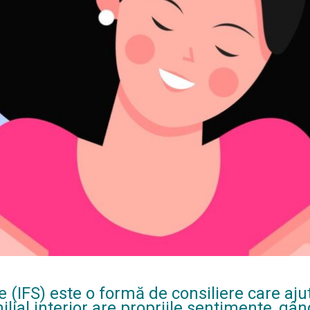
e (IFS) este o formă de consiliere care aj
milial interior are propriile sentimente, 