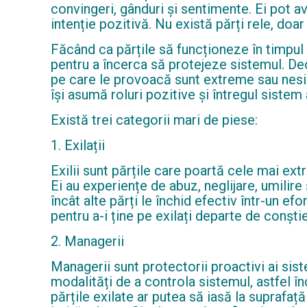
convingeri, gânduri și sentimente. Ei pot av
intenție pozitivă. Nu există părți rele, doar
Făcând ca părțile să funcționeze în timpul 
pentru a încerca să protejeze sistemul. De
pe care le provoacă sunt extreme sau nesinc
își asumă roluri pozitive și întregul siste
Există trei categorii mari de piese:
1. Exilații
Exilii sunt părțile care poartă cele mai ext
Ei au experiențe de abuz, neglijare, umilire
încât alte părți le închid efectiv într-un ef
pentru a-i ține pe exilați departe de conști
2. Managerii
Managerii sunt protectorii proactivi ai sist
modalități de a controla sistemul, astfel în
părțile exilate ar putea să iasă la suprafaț