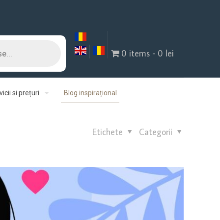
0 items
0 lei
icii si prețuri
Blog inspirațional
Etichete
Categorii