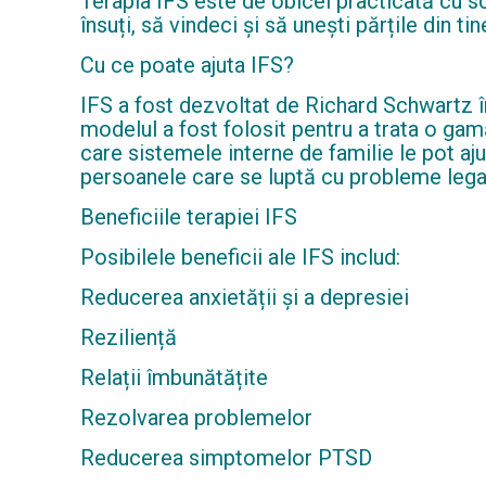
Terapia IFS este de obicei practicată cu scop
însuți, să vindeci și să unești părțile din ti
Cu ce ​​poate ajuta IFS?
IFS a fost dezvoltat de Richard Schwartz în
modelul a fost folosit pentru a trata o ga
care sistemele interne de familie le pot aju
persoanele care se luptă cu probleme legate
Beneficiile terapiei IFS
Posibilele beneficii ale IFS includ:
Reducerea anxietății și a depresiei
Reziliență
Relații îmbunătățite
Rezolvarea problemelor
Reducerea simptomelor PTSD