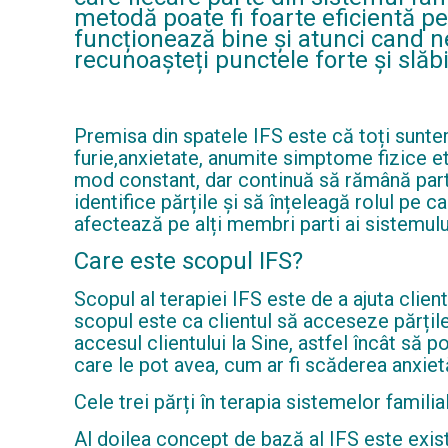
metodă poate fi foarte eficientă pe
funcționează bine și atunci cand n
recunoașteți punctele forte și slăbi
Premisa din spatele IFS este că toți suntem 
furie,anxietate, anumite simptome fizice et
mod constant, dar continuă să rămână parte
identifice părțile și să înțeleagă rolul pe 
afectează pe alți membri parti ai sistemului 
Care este scopul IFS?
Scopul al terapiei IFS este de a ajuta clien
scopul este ca clientul să acceseze părțile 
accesul clientului la Sine, astfel încât să 
care le pot avea, cum ar fi scăderea anxiet
Cele trei părți în terapia sistemelor familia
Al doilea concept de bază al IFS este exist