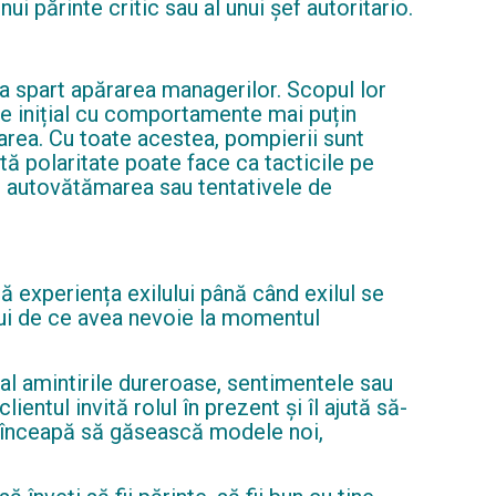
ui părinte critic sau al unui șef autoritario.
ă a spart apărarea managerilor. Scopul lor
pe inițial cu comportamente mai puțin
area. Cu toate acestea, pompierii sunt
ă polaritate poate face ca tacticile pe
, autovătămarea sau tentativele de
ltă experiența exilului până când exilul se
nelui de ce avea nevoie la momentul
ial amintirile dureroase, sentimentele sau
ientul invită rolul în prezent și îl ajută să-
să înceapă să găsească modele noi,