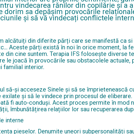
ntru vindecarea rănilor din copilărie și a
e dorim sa depășim provocările relaționale
ciunile și să vă vindecați conflictele inter
alcătuiți din diferite părți care se manifestă ca si p
c… Aceste părți există în noi în orice moment, la f
 din cine suntem. Terapia IFS folosește diverse teh
care le joacă în provocările sau obstacolele actuale,
familial interior.
tul să-și acceseze Sinele și să se împrietenească cu 
exilate și să le vindece prin procesul de eliberare. 
poată fi auto-conduși. Acest proces permite în mod na
ății, îmbunătățirea relațiilor lor sau recuperarea du
le interne
ența pieselor. Denumite uneori subpersonalități sau f