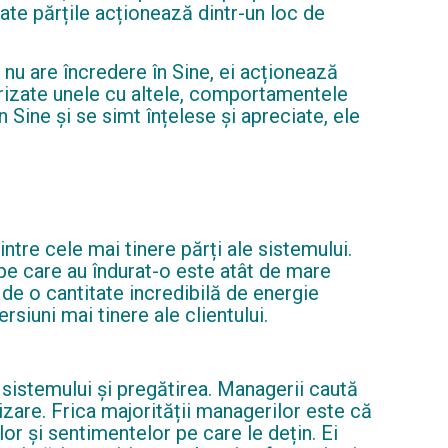
oate părțile acționează dintr-un loc de
 nu are încredere în Sine, ei acționează
arizate unele cu altele, comportamentele
 Sine și se simt înțelese și apreciate, ele
ntre cele mai tinere părți ale sistemului.
a pe care au îndurat-o este atât de mare
e de o cantitate incredibilă de energie
rsiuni mai tinere ale clientului.
i sistemului și pregătirea. Managerii caută
tizare. Frica majorității managerilor este că
lor și sentimentelor pe care le dețin. Ei