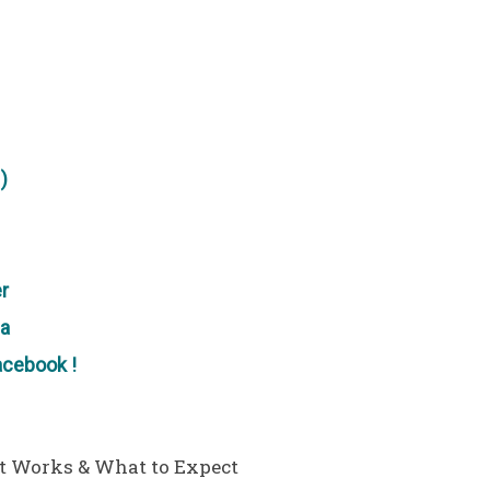
)
er
na
acebook !
t Works & What to Expect